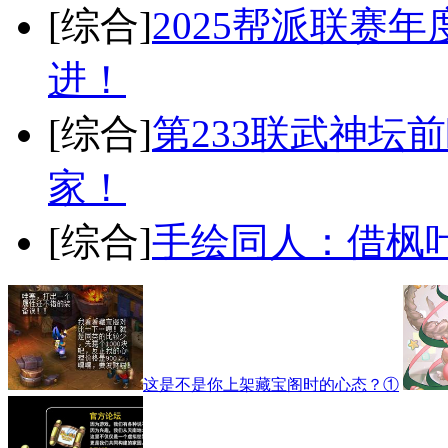
[综合]
2025帮派联赛
进！
[综合]
第233联武神坛
家！
[综合]
手绘同人：借枫
这是不是你上架藏宝阁时的心态？①