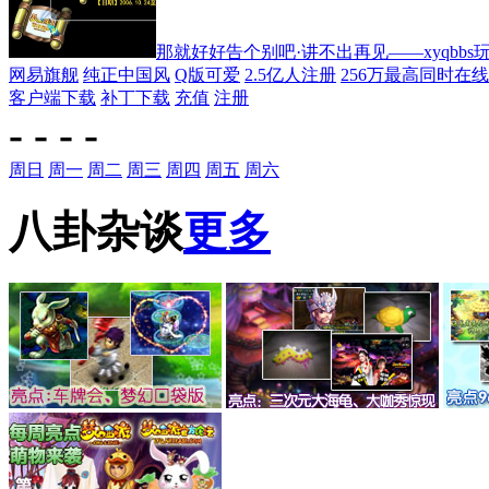
那就好好告个别吧·讲不出再见——xyqbbs
网易旗舰
纯正中国风
Q版可爱
2.5亿人注册
256万最高同时在线
客户端下载
补丁下载
充值
注册
-
-
-
-
周日
周一
周二
周三
周四
周五
周六
八卦杂谈
更多