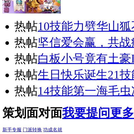
热帖
10技能力劈华山
热帖
坚信爱会赢，共战
热帖
白板小号竟有土豪
热帖
生日快乐诞生21
热帖
14技能第一海毛
策划面对面
我要提问
更多
新手专服
门派转换
功成名就