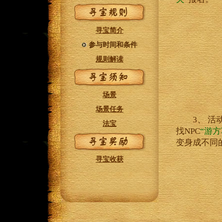
寻宝简介
参与时间和条件
规则解读
场景
场景任务
3、 活动
法宝
找NPC
“游方
变身成不同
寻宝收获