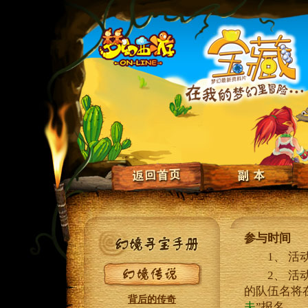
参与时间
1、 活动
2、 活
的队伍名将
背后的传奇
夫
”报名。