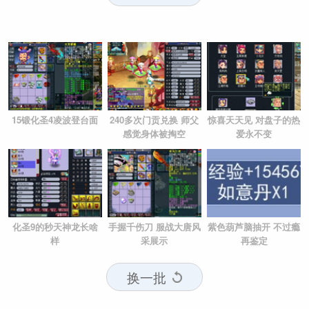
15锻化圣4凌波登台面
240多次门贡兑换 师父
惊喜天天见 对盘子的热
感觉身体被掏空
爱永不变
化圣9的秒天神龙长啥
手握千伤刀 服战大唐风
紫色葫芦脑抽开 不过瘾
样
采展示
再鉴定
换一批