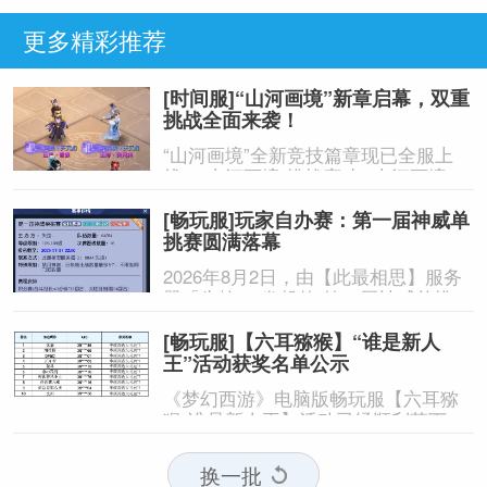
更多精彩推荐
[时间服]“山河画境”新章启幕，双重
挑战全面来袭！
“山河画境”全新竞技篇章现已全服上
线，“山河画境·挑战赛”与“山河画境·月
度英雄榜”两大玩法同步放出。参与玩
[畅玩服]玩家自办赛：第一届神威单
法不仅有机会获得特赦令牌、无双徽
挑赛圆满落幕
记等高价值道具，还能解锁专属限时
称谓、万界通廊摊位招牌装饰、首领
2026年8月2日，由【此最相思】服务
雕像庭院装饰等限定奖励。
器「失控.」发起的“第一届神威单挑
赛”圆满落幕。
[畅玩服]【六耳猕猴】“谁是新人
王”活动获奖名单公示
《梦幻西游》电脑版畅玩服【六耳猕
猴-谁是新人王】活动已经顺利落下帷
幕，恭喜以下玩家获得[ROG玩家国度]
周边奖励！ （活动详情如下：https://x
换一批
yq.