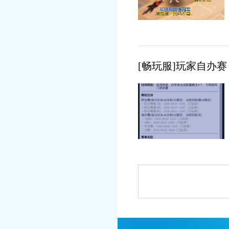
[畅玩服]玩家自办