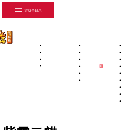
游戏全目录
首页
新闻中心
下载专区
游戏资料
新闻
PC客户端
玩
维护
手机互通版
新
活动
PC补丁
游
梦幻助手
壁
藏宝阁App
锦
将军令App
宠
网易游戏
宝
游戏爱好者
祥
全
我的足迹：
梦幻西游电脑版