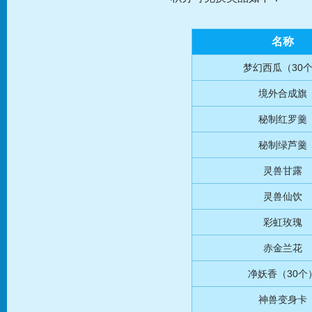
名称
梦幻西瓜（30
境外合成旗
秘制红罗羹
秘制绿芦羹
灵兽甘露
灵兽仙饮
彩虹玫瑰
赤金兰花
净妖香（30个
神兽变身卡