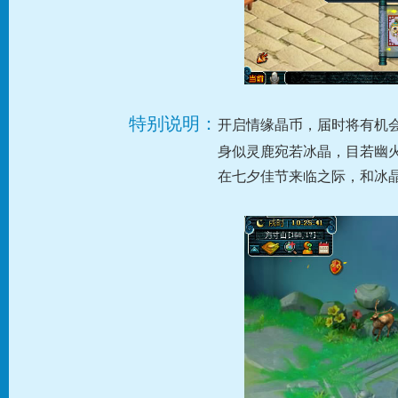
特别说明：
开启情缘晶币，届时将有机会
身似灵鹿宛若冰晶，目若幽
在七夕佳节来临之际，和冰