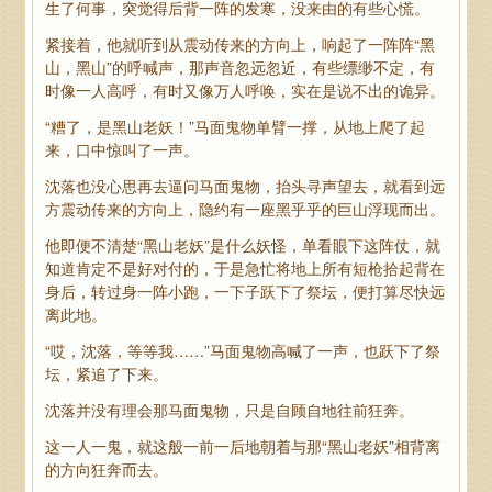
生了何事，突觉得后背一阵的发寒，没来由的有些心慌。
紧接着，他就听到从震动传来的方向上，响起了一阵阵“黑
山，黑山”的呼喊声，那声音忽远忽近，有些缥缈不定，有
时像一人高呼，有时又像万人呼唤，实在是说不出的诡异。
“糟了，是黑山老妖！”马面鬼物单臂一撑，从地上爬了起
来，口中惊叫了一声。
沈落也没心思再去逼问马面鬼物，抬头寻声望去，就看到远
方震动传来的方向上，隐约有一座黑乎乎的巨山浮现而出。
他即便不清楚“黑山老妖”是什么妖怪，单看眼下这阵仗，就
知道肯定不是好对付的，于是急忙将地上所有短枪拾起背在
身后，转过身一阵小跑，一下子跃下了祭坛，便打算尽快远
离此地。
“哎，沈落，等等我……”马面鬼物高喊了一声，也跃下了祭
坛，紧追了下来。
沈落并没有理会那马面鬼物，只是自顾自地往前狂奔。
这一人一鬼，就这般一前一后地朝着与那“黑山老妖”相背离
的方向狂奔而去。