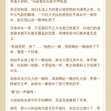
本逃不掉的。”马面鬼在后面大声吼道。
其话音刚落，他们头顶上方的黄云就突然转为漆黑之色，当
中云气剧烈翻涌，一只巨大无比的黑色巨手就从中一探而
出，如五指山岳一般倾轧而下。
沈落仰头一望，只见那巨手之大当真已然遮天，以他们的速
度根本跑不出被其覆盖的范围，再继续前冲已根本毫无意
义。
“死就死吧，拼了……”他把心一横，突然脚步一顿地停了下
来，蓦然一个转身。
他抬手从身上取下一根短枪，将法力灌注其中后，单手握
着，向前稍一助跑，大臂猛地一挥，将之朝着斜上方投掷了
出去。
短枪在法力注入的一瞬间，表面腾起一圈赤红火焰，带着一
阵破空之声，如箭矢一般射向了那只黑色巨手。
“轰”的一声爆鸣！
火焰短枪在射中巨手的瞬间，竟是直接爆裂了开来。
然而，那小小的短枪与遮天巨手相比，实在太过渺小了，即