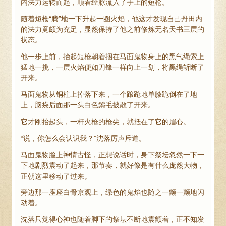
内法力运转而起，顺着经脉流入了手上的短枪。
随着短枪“腾”地一下升起一圈火焰，他这才发现自己丹田内
的法力竟颇为充足，显然保持了他之前修炼无名天书三层的
状态。
他一步上前，抬起短枪朝着捆在马面鬼物身上的黑气绳索上
猛地一挑，一层火焰便如刀锋一样向上一划，将黑绳斩断了
开来。
马面鬼物从铜柱上掉落下来，一个踉跄地单膝跪倒在了地
上，脑袋后面那一头白色鬃毛披散了开来。
它才刚抬起头，一杆火枪的枪尖，就抵在了它的眉心。
“说，你怎么会认识我？”沈落厉声斥道。
马面鬼物脸上神情古怪，正想说话时，身下祭坛忽然一下一
下地剧烈震动了起来，那节奏，就好像是有什么庞然大物，
正朝这里移动了过来。
旁边那一座座白骨京观上，绿色的鬼焰也随之一颤一颤地闪
动着。
沈落只觉得心神也随着脚下的祭坛不断地震颤着，正不知发