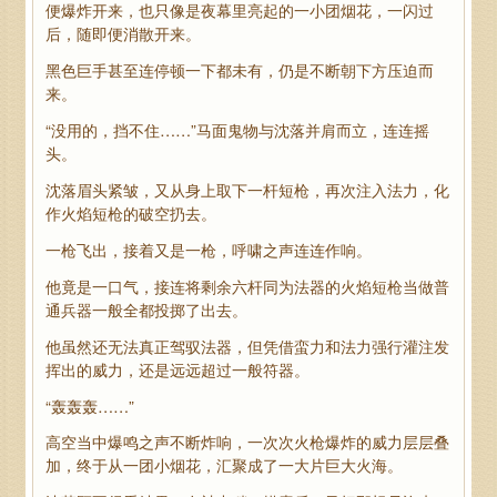
便爆炸开来，也只像是夜幕里亮起的一小团烟花，一闪过
后，随即便消散开来。
黑色巨手甚至连停顿一下都未有，仍是不断朝下方压迫而
来。
“没用的，挡不住……”马面鬼物与沈落并肩而立，连连摇
头。
沈落眉头紧皱，又从身上取下一杆短枪，再次注入法力，化
作火焰短枪的破空扔去。
一枪飞出，接着又是一枪，呼啸之声连连作响。
他竟是一口气，接连将剩余六杆同为法器的火焰短枪当做普
通兵器一般全都投掷了出去。
他虽然还无法真正驾驭法器，但凭借蛮力和法力强行灌注发
挥出的威力，还是远远超过一般符器。
“轰轰轰……”
高空当中爆鸣之声不断炸响，一次次火枪爆炸的威力层层叠
加，终于从一团小烟花，汇聚成了一大片巨大火海。