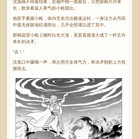
沈落顾不得看结果，在袖中稍一摸索后，又把那根尺许来
长，散发着逼人寒气的小枪摸出。
他双手紧握小枪，体内无名功法极速运转，一身法力从丹田
中毫无保留地狂涌而出，几乎全部灌注进了其中。
那柄晶莹小枪上顿时白光大涨，竟是直接涨大成了一杆丈许
来长的冰矛。
“去！”
沈落口中爆喝一声，再次用尽全身气力，将冰矛朝斜上方投
掷而去。