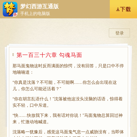
梦幻西游互通版
手机上的电脑版
登录
第一百三十六章 勾魂马面
那马面鬼物这时反而满面的惊愕，没有回答，只是口中不停
地喃喃道：
“你真是沈落？不可能，不可能啊……你怎么会出现在这
儿，你怎么可能还活着？”
“你在胡言乱语什么！”沈落被他这没头没脑的话语，惊得着
实不轻，口中斥道。
“快……快放我下来，我有话对你说！”马面鬼物总算回过神
来，忙激动地喊道。
沈落略一犹豫后，感觉这马面鬼气息一点威胁没有，当即体