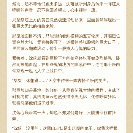
然而，还不等他们跑出多远，沈落就听到身后传来一阵狂风
呼啸的声音，忍不住回首望去，心中顿时一凛。
只见祭坛上方的黄云忽然极速涌动起来，里面竟然浮现出一
张巨大无比的扭曲鬼脸。
那鬼脸面目不清，只能隐约看到模糊的五官轮廓，其嘴巴位
置突然大张，竟直接裂开了一道横跨整张脸颊的巨大口子，
里面黄云翻腾滚动，传出一股摄人心魄的吸力。
紧接着，沈落就看到巨脸下方的整座祭坛开始剧烈摇晃，陡
然间拔地而起，在那些鬼物凄厉的嘶吼声中，连同那十座白
骨京观一起飞入了巨脸口中。
“桀桀，休想逃……”天空中传来一阵古怪至极的笑声。
那巨脸却是蓦地一阵倾斜，从垂直俯视大地的模样，变成了
斜视向前，其四周黄云忽然变得漆黑无比，化作呼啸狂风，
朝着沈落他们追了过来。
沈落心底暗骂一声，却也不知如何是好，只能拼命往前狂
奔。
“沈落，没用的，这黑山老妖是出窍期的鬼王，你我这样根