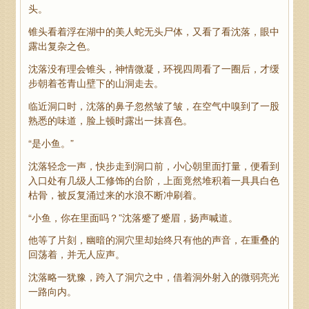
头。
锥头看着浮在湖中的美人蛇无头尸体，又看了看沈落，眼中
露出复杂之色。
沈落没有理会锥头，神情微凝，环视四周看了一圈后，才缓
步朝着苍青山壁下的山洞走去。
临近洞口时，沈落的鼻子忽然皱了皱，在空气中嗅到了一股
熟悉的味道，脸上顿时露出一抹喜色。
“是小鱼。”
沈落轻念一声，快步走到洞口前，小心朝里面打量，便看到
入口处有几级人工修饰的台阶，上面竟然堆积着一具具白色
枯骨，被反复涌过来的水浪不断冲刷着。
“小鱼，你在里面吗？”沈落蹙了蹙眉，扬声喊道。
他等了片刻，幽暗的洞穴里却始终只有他的声音，在重叠的
回荡着，并无人应声。
沈落略一犹豫，跨入了洞穴之中，借着洞外射入的微弱亮光
一路向内。