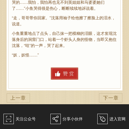
哭的……我怕，我怕再也见不到英姐姐和马婆婆她们
了……”小鱼哭得很是伤心，断断续续地诉说着。
“走，哥哥带你回家。”沈落用袖子给他擦了擦脸上的泪水，
说道。
小鱼重重地点了点头，自己抹一把模糊的泪眼，这才发现沈
落身后的洞窟门口，站着一个虾头人身的怪物，当即又抱住
沈落，“哇”的一声，哭了起来。
“妖，妖怪……”
上一章
下一章
򰀁
򰀂
򰀄
关注公众号
分享小伙伴
进入官网