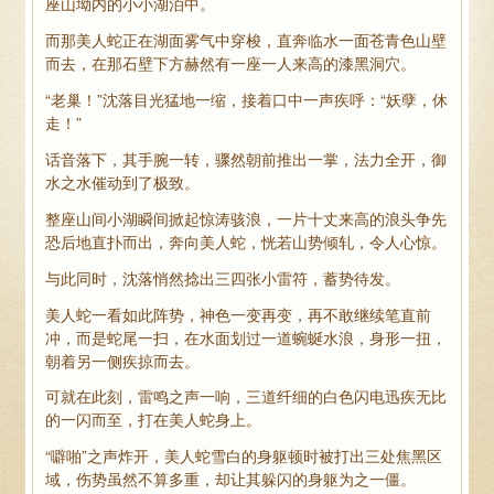
座山坳内的小小湖泊中。
而那美人蛇正在湖面雾气中穿梭，直奔临水一面苍青色山壁
而去，在那石壁下方赫然有一座一人来高的漆黑洞穴。
“老巢！”沈落目光猛地一缩，接着口中一声疾呼：“妖孽，休
走！”
话音落下，其手腕一转，骤然朝前推出一掌，法力全开，御
水之水催动到了极致。
整座山间小湖瞬间掀起惊涛骇浪，一片十丈来高的浪头争先
恐后地直扑而出，奔向美人蛇，恍若山势倾轧，令人心惊。
与此同时，沈落悄然捻出三四张小雷符，蓄势待发。
美人蛇一看如此阵势，神色一变再变，再不敢继续笔直前
冲，而是蛇尾一扫，在水面划过一道蜿蜒水浪，身形一扭，
朝着另一侧疾掠而去。
可就在此刻，雷鸣之声一响，三道纤细的白色闪电迅疾无比
的一闪而至，打在美人蛇身上。
“噼啪”之声炸开，美人蛇雪白的身躯顿时被打出三处焦黑区
域，伤势虽然不算多重，却让其躲闪的身躯为之一僵。