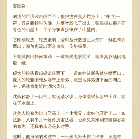
轰隆隆！
汹涌的巨浪袭击般而至，狠狠撞在美人蛇身上，“砰”的一
声，其身躯顿时仿佛一片落叶般飞了出去，狠狠撞在那片苍
青色的山壁上，半个身躯直接镶在了山壁内。
它刚刚蜕皮，蛇皮嫩弱，登时裂开数道巨大伤口，鲜血蜂拥
而出，嘴角也流出两道血痕，伤势极重。
不等其做出任何举动，一道银光电射而至，顺着其脖颈闪电
般一绕。
硕大的蛇头骨碌碌滚落而下，一道血柱从断头处狂喷而出，
庞大的蛇躯缓缓从墙壁上滑落，沉重地摔落进下面的湖泊
中，迅速将附近的湖水染红。
沈落轻舒了一口气，默运踏水诀，身体缓缓从水中上浮，站
在了水面上。
这美人蛇修为比自己高上一个小境界，幸好他开辟了二十条
法脉，又有半月环这件厉害法器，否则凭其刚刚突破辟谷期
的修为，还真的未必是其对手。
这时，他身侧的水波中，一只硕大虾头探了出来，正是锥