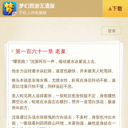
梦幻西游互通版
手机上的电脑版
登录
第一百六十一章 老巢
“哪里跑！”沈落呵斥一声，催动避水诀紧追上去。
他全力运转避水诀赶路，速度也极快，并未被美人蛇甩掉。
锥头本就是东海水裔，尤擅水性，虾尾在身后抖动不歇，速
度比沈落只快不慢，同样追赶不息。
美人蛇见两人追得紧张，一双蛇目愈发惊疑不定，身形骤然
腾空出水，蛇尾在水面左右横扫，劈开一道雪白浪花，极速
奔向前方。
沈落通过头顶水痕摇曳的方向追去，不多时，身形也冲出水
面，一眼就看到四周群山环绕，水雾弥漫，赫然是身处在一