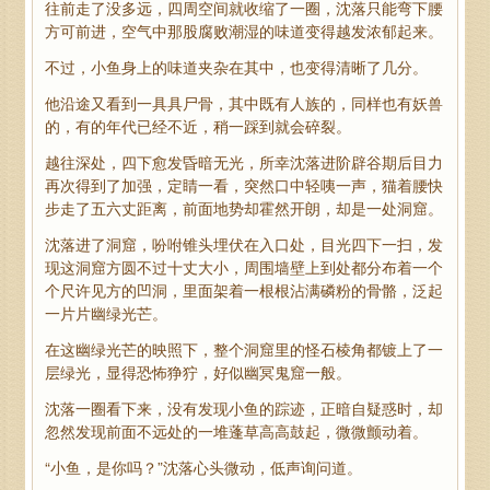
往前走了没多远，四周空间就收缩了一圈，沈落只能弯下腰
方可前进，空气中那股腐败潮湿的味道变得越发浓郁起来。
不过，小鱼身上的味道夹杂在其中，也变得清晰了几分。
他沿途又看到一具具尸骨，其中既有人族的，同样也有妖兽
的，有的年代已经不近，稍一踩到就会碎裂。
越往深处，四下愈发昏暗无光，所幸沈落进阶辟谷期后目力
再次得到了加强，定睛一看，突然口中轻咦一声，猫着腰快
步走了五六丈距离，前面地势却霍然开朗，却是一处洞窟。
沈落进了洞窟，吩咐锥头埋伏在入口处，目光四下一扫，发
现这洞窟方圆不过十丈大小，周围墙壁上到处都分布着一个
个尺许见方的凹洞，里面架着一根根沾满磷粉的骨骼，泛起
一片片幽绿光芒。
在这幽绿光芒的映照下，整个洞窟里的怪石棱角都镀上了一
层绿光，显得恐怖狰狞，好似幽冥鬼窟一般。
沈落一圈看下来，没有发现小鱼的踪迹，正暗自疑惑时，却
忽然发现前面不远处的一堆蓬草高高鼓起，微微颤动着。
“小鱼，是你吗？”沈落心头微动，低声询问道。