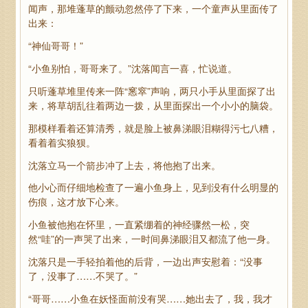
闻声，那堆蓬草的颤动忽然停了下来，一个童声从里面传了
出来：
“神仙哥哥！”
“小鱼别怕，哥哥来了。”沈落闻言一喜，忙说道。
只听蓬草堆里传来一阵“窸窣”声响，两只小手从里面探了出
来，将草胡乱往着两边一拨，从里面探出一个小小的脑袋。
那模样看着还算清秀，就是脸上被鼻涕眼泪糊得污七八糟，
看着着实狼狈。
沈落立马一个箭步冲了上去，将他抱了出来。
他小心而仔细地检查了一遍小鱼身上，见到没有什么明显的
伤痕，这才放下心来。
小鱼被他抱在怀里，一直紧绷着的神经骤然一松，突
然“哇”的一声哭了出来，一时间鼻涕眼泪又都流了他一身。
沈落只是一手轻拍着他的后背，一边出声安慰着：“没事
了，没事了……不哭了。”
“哥哥……小鱼在妖怪面前没有哭……她出去了，我，我才