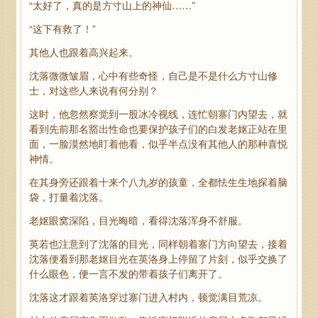
“太好了，真的是方寸山上的神仙……”
“这下有救了！”
其他人也跟着高兴起来。
沈落微微皱眉，心中有些奇怪，自己是不是什么方寸山修
士，对这些人来说有何分别？
这时，他忽然察觉到一股冰冷视线，连忙朝寨门内望去，就
看到先前那名豁出性命也要保护孩子们的白发老妪正站在里
面，一脸漠然地盯着他看，似乎半点没有其他人的那种喜悦
神情。
在其身旁还跟着十来个八九岁的孩童，全都怯生生地探着脑
袋，打量着沈落。
老妪眼窝深陷，目光晦暗，看得沈落浑身不舒服。
英若也注意到了沈落的目光，同样朝着寨门方向望去，接着
沈落便看到那老妪目光在英洛身上停留了片刻，似乎交换了
什么眼色，便一言不发的带着孩子们离开了。
沈落这才跟着英洛穿过寨门进入村内，顿觉满目荒凉。