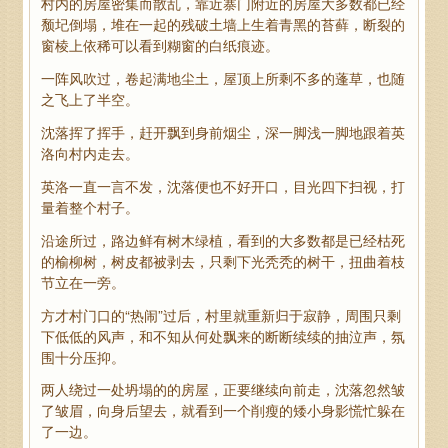
村内的房屋密集而散乱，靠近寨门附近的房屋大多数都已经
颓圮倒塌，堆在一起的残破土墙上生着青黑的苔藓，断裂的
窗棱上依稀可以看到糊窗的白纸痕迹。
一阵风吹过，卷起满地尘土，屋顶上所剩不多的蓬草，也随
之飞上了半空。
沈落挥了挥手，赶开飘到身前烟尘，深一脚浅一脚地跟着英
洛向村内走去。
英洛一直一言不发，沈落便也不好开口，目光四下扫视，打
量着整个村子。
沿途所过，路边鲜有树木绿植，看到的大多数都是已经枯死
的榆柳树，树皮都被剥去，只剩下光秃秃的树干，扭曲着枝
节立在一旁。
方才村门口的“热闹”过后，村里就重新归于寂静，周围只剩
下低低的风声，和不知从何处飘来的断断续续的抽泣声，氛
围十分压抑。
两人绕过一处坍塌的的房屋，正要继续向前走，沈落忽然皱
了皱眉，向身后望去，就看到一个削瘦的矮小身影慌忙躲在
了一边。