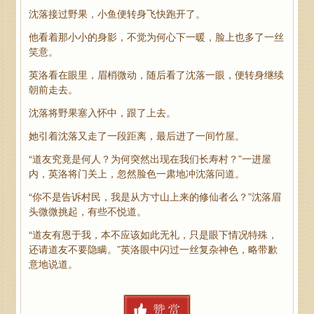
沈落接过野果，小鱼便转身飞快跑开了。
他看着那小小的身影，不觉为何心下一暖，脸上也多了一丝
笑意。
英洛看在眼里，眉梢微动，随后看了沈落一眼，便转身继续
朝前走去。
沈落将野果塞入怀中，跟了上去。
她引着沈落又走了一段距离，最后进了一间竹屋。
“道友究竟是何人？为何突然出现在我们长寿村？”一进屋
内，英洛将门关上，忽然脸色一肃地冲沈落问道。
“你不是告诉村民，我是从方寸山上来的修仙者么？”沈落眉
头微微挑起，有些不悦道。
“道友有恩于我，本不应该如此无礼，只是眼下情况特殊，
还请道友不要隐瞒。”英洛眼中闪过一丝复杂神色，略带歉
意地说道。