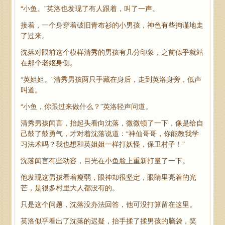
“小鱼。”英洛也发现了有人跟着，叫了一声。
接着，一个身穿着破旧青布衫的小男孩，神色有些拘谨地走
了过来。
沈落对眼前这个模样清秀的男孩有几分印象，之前似乎就站
在那个老妪身侧。
“英姐姐。”清秀男孩两只手藏在身后，走到英洛身旁，低声
叫道。
“小鱼，你跟过来做什么？”英洛轻声问道。
清秀男孩闻言，抬起头看向沈落，微微顿了一下，像是给自
己鼓了鼓勇气，才对着沈落说道：“神仙哥哥，你能教我学
习法术吗？我也想和英姐姐一样打妖怪，保卫村子！”
沈落闻言有些动容，目光在小鱼脸上重新打量了一下。
他发现这男孩看着瘦弱，眼神却很坚定，眼睛里亮着的光
芒，是很多村里大人都没有的。
只是这个问题，沈落没办法回答，他可没打算留在这里。
英洛似乎看出了沈落的迟疑，抬手揉了揉男孩的脑袋，笑