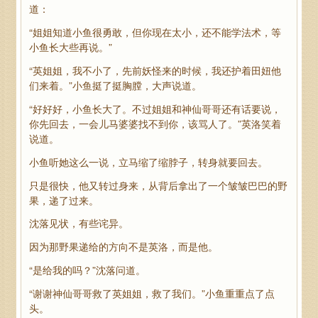
道：
“姐姐知道小鱼很勇敢，但你现在太小，还不能学法术，等
小鱼长大些再说。”
“英姐姐，我不小了，先前妖怪来的时候，我还护着田妞他
们来着。”小鱼挺了挺胸膛，大声说道。
“好好好，小鱼长大了。不过姐姐和神仙哥哥还有话要说，
你先回去，一会儿马婆婆找不到你，该骂人了。”英洛笑着
说道。
小鱼听她这么一说，立马缩了缩脖子，转身就要回去。
只是很快，他又转过身来，从背后拿出了一个皱皱巴巴的野
果，递了过来。
沈落见状，有些诧异。
因为那野果递给的方向不是英洛，而是他。
“是给我的吗？”沈落问道。
“谢谢神仙哥哥救了英姐姐，救了我们。”小鱼重重点了点
头。