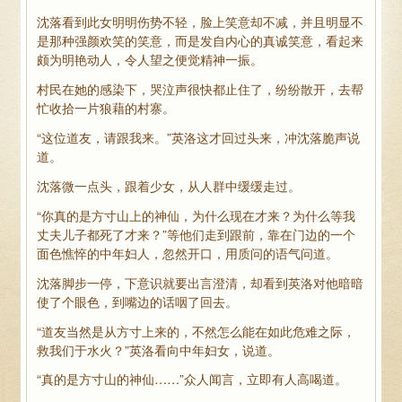
沈落看到此女明明伤势不轻，脸上笑意却不减，并且明显不
是那种强颜欢笑的笑意，而是发自内心的真诚笑意，看起来
颇为明艳动人，令人望之便觉精神一振。
村民在她的感染下，哭泣声很快都止住了，纷纷散开，去帮
忙收拾一片狼藉的村寨。
“这位道友，请跟我来。”英洛这才回过头来，冲沈落脆声说
道。
沈落微一点头，跟着少女，从人群中缓缓走过。
“你真的是方寸山上的神仙，为什么现在才来？为什么等我
丈夫儿子都死了才来？”等他们走到跟前，靠在门边的一个
面色憔悴的中年妇人，忽然开口，用质问的语气问道。
沈落脚步一停，下意识就要出言澄清，却看到英洛对他暗暗
使了个眼色，到嘴边的话咽了回去。
“道友当然是从方寸上来的，不然怎么能在如此危难之际，
救我们于水火？”英洛看向中年妇女，说道。
“真的是方寸山的神仙……”众人闻言，立即有人高喝道。