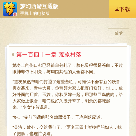
梦幻西游互通版
手机上的电脑版
登录
第一百四十一章 荒凉村落
她身上的伤口都已经简单包扎了，脸色显得很是苍白，不过
眼神却依旧明亮，与周围其他的人全都不同。
“道友虽然帮咱们打退了这些畜牲，可难保不会有新的妖兽
再次袭来。青牛大哥，你带领大家去把寨门修好，也……敛
好外面的尸首。玉嫂，你和罗婶一起，用那些巨鸟的肉，给
大家做上饭食，咱们也好久没开荤了，剩余的都腌起
来。”少女转首说道。
“好。”先前问话的那名黝黑汉子，干净利落应道。
“英洛，放心，交给我们了。”两名三四十岁模样的妇人，抹
了把脸，也连忙说道。