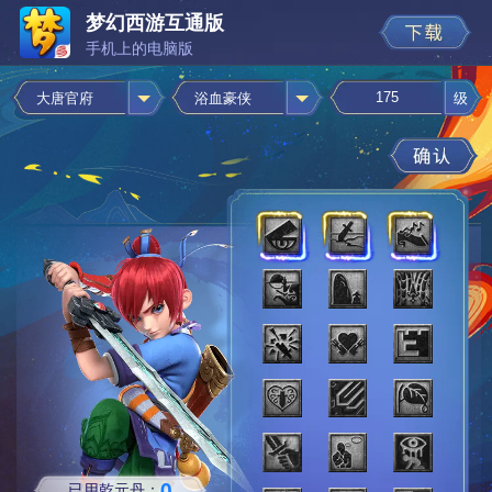
梦幻西游互通版
手机上的电脑版
级
大唐官府
浴血豪侠
0
已用乾元丹：