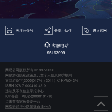
򰀁
򰀂
򰀄
关注公众号
分享小伙伴
进入官网
򰀃
客服电话
95163999
网易公司版权所有 ©1997-2026
网易游戏隐私政策及儿童个人信息保护规则
文网游备字[2005]017号（2011）C-RPG042号
ISBN 978-7-900419-43-9
违法及不良信息举报中心
ICP备案：粤B2-20090191-18
点击查看家长关爱平台
网络游戏行业防沉迷自律公约