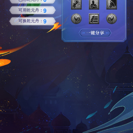
9
可用乾元丹：
9
可换乾元丹：
当前效果是
大唐官府
门派【
123
】经脉演变
已用乾元丹 :
0