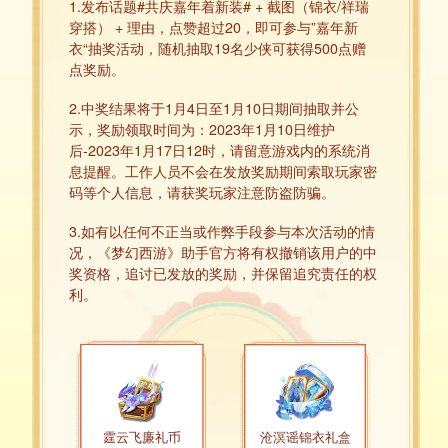
1.发布话题#共庆嘉年着新装# + 截图（锦衣/祥瑞
穿搭） + 理由，点赞超过20，即可参与”嘉年新
衣“抽奖活动，随机抽取19名少侠可获得500点赠
点奖励。
2.中奖结果将于1月4日至1月10日期间抽取并公
示，奖励领取时间为：2023年1月10日维护
后-2023年1月17日12时，请留意游戏内的系统消
息提醒。工作人员不会在发放奖励期间索取玩家密
码等个人信息，请获奖玩家注意防盗防骗。
3.如有以任何不正当或作弊手段参与本次活动的情
况，《梦幻西游》助手官方将有权撤销该用户的中
奖资格，追讨已发放的奖励，并保留追究责任的权
利。
霆云飞廉礼币
沧溟谣锦衣礼盒