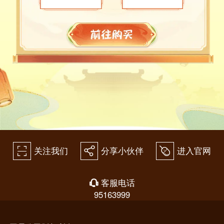
关注我们
分享小伙伴
进入官网
򰀁
򰀂
򰀄
客服电话
򰀃
95163999