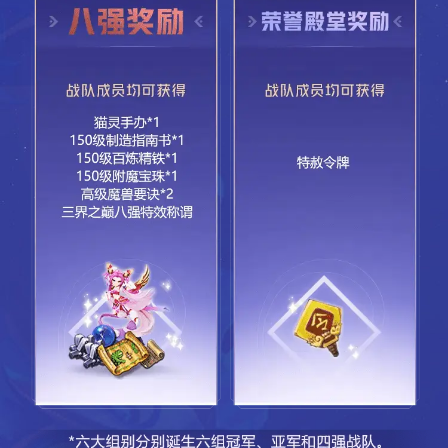
回合或战斗结束;
c、“决胜时刻”期间，系统将于每回合结束时统计对战双方
角色死亡人数，若死亡人数相同则继续战斗，否则战斗结束，
死亡人数少的一方获胜。
决赛
决赛赛制
决赛将进行六个组别的冠亚军争夺战，一场定胜负，胜者
将成为2024年度X9最强战队。
1)晋级决赛的战队将获得一次增加战队第九人的机会：
a、自获得决赛资格起至3月8日22:00，由战队队长在原服
务器战队使者处指派额外一名参赛队员(即参赛队员人数上限增
加1人，最多增加至9人)一同参与冠亚军争夺战；
b、被指派一同参与冠亚军争夺战的额外参赛队员，也可以
获得奖励。
c、当赛季正式赛、决赛中被淘汰过的玩家无法被指定为第
九人。