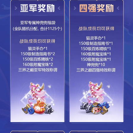
1)每场比赛小组积分为：胜3、负1，无平局，弃权不得
分。七轮小组循环赛结束后，最终积分排名前4的战队将顺利出
线，晋级年度四强，并获得附加赛资格。小组积分相同时，优
先比较胜负关系，胜负关系无法比较时则比较2023年度总荣誉
积分。
2)所有小组出线的战队，将进行一场附加赛，胜利的战队
将晋级线下决赛，失败的战队将被淘汰(附加赛为交叉对战，小
组第一对战小组第四，小组第二对战小组第三)。
3)晋级赛将由系统提供全部比赛物资，包括186级满效果临
时符、天赋符、变身卡、三药(220品质，可附加特性)和烹饪
等。
4)比赛限时90分钟，回合数上限是80回合。90分钟或80回
合内，如果一方全部倒地，则另一方获胜;90分钟或80回合结束
时，双方均有单位在场，则在场人数多的一方获胜(不包括召唤
兽);90分钟或80回合结束时，双方在场人数相同，则系统随机
判定胜负。
5)比赛中引入“决胜时刻”，规则如下：
a、玩家对战至第六十五回合，战斗将进入“决胜时刻”;
b、“决胜时刻”持续时间自第六十五回合起，持续至第八十