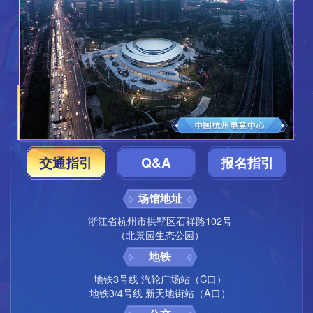
鲨·烈”、“深海狂鲨·影”、“深海狂鲨·皓”、“深海狂鲨·幽”中任选一
只，没有深海狂鲨祥瑞的玩家只能召唤一只原始的深海狂鲨祥
瑞。（
前往试衣间查看祥瑞
）
交通指引
Q&A
报名指引
场馆地址
浙江省杭州市拱墅区石祥路102号
帝狰·垂天效果GIF
（北景园生态公园）
亚军奖励
地铁
猫灵手办9个，亚军专属神兜兜福袋（全队随机分配，全队
特别说明
合计1125个。福袋有效期30天）。
地铁3号线 汽轮广场站（C口）
地铁3/4号线 新天地街站（A口）
战队成员均可获得： 2套150级书铁，2个160级附魔宝
1）本次活动期间，每个角色最多购买一份三界之巅礼币.