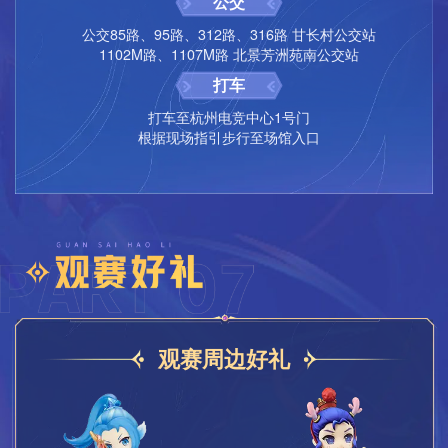
公交
珠，三界之巅亚军特效称谓。
2）请勿在预订、购买过程中进行藏宝阁上架角色、转服、
四强奖励
公交85路、95路、312路、316路 甘长村公交站
转靓号等操作。
1102M路、1107M路 北景芳洲苑南公交站
猫灵手办8个。
3）预订成功后，如果未在规定时间内完成仙玉支付，则不
打车
队内成员均可获得：10个神兜兜， 1套150级书铁，1个16
保留购买资格，同时预订款也不会退还。
0级附魔宝珠，1个150级附魔宝珠，三界之巅四强特效称谓。
打车至杭州电竞中心1号门
4）“蕴灵石·鲨”成功激活后，请于2024年3月19日8:00前使
八强奖励
根据现场指引步行至场馆入口
用并召唤深海狂鲨祥瑞。
猫灵手办8个。
5）“蕴灵石·鲨”和“助威战鼓”道具被丢弃后将无法重复领
取，请谨慎保管。
队内成员均可获得： 1套150级书铁， 1个150级附魔宝
珠，2本高级魔兽要诀，三界之巅八强特效称谓。
观赛周边好礼