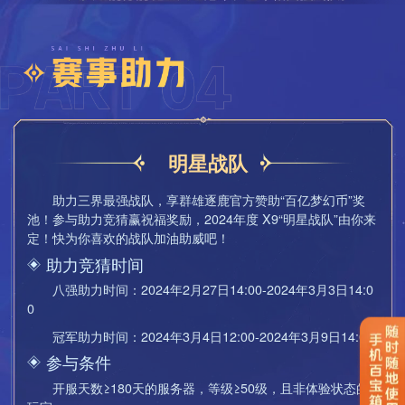
2)决赛将由系统提供全部比赛物资，包括186级满效果临时
符、天赋符、变身卡、三药(220品质，可附加特性)和烹饪等。
3)比赛限时90分钟，回合数上限是80回合。90分钟或80回
合内，如果一方全部倒地，则另一方获胜;90分钟或80回合结束
时，双方均有单位在场，则在场人数多的一方获胜(不包括召唤
兽);90分钟或80回合结束时，双方在场人数相同，则系统随机
判定胜负。
4)比赛中引入“决胜时刻”，规则如下：
明星战队
a、玩家对战至第六十五回合，战斗将进入“决胜时刻”;
助力三界最强战队，享群雄逐鹿官方赞助“百亿梦幻币”奖
b、“决胜时刻”持续时间自第六十五回合起，持续至第八十
池！参与助力竞猜赢祝福奖励，2024年度 X9“明星战队”由你来
回合或战斗结束;
定！快为你喜欢的战队加油助威吧！
c、“决胜时刻”期间，系统将于每回合结束时统计对战双方
助力竞猜时间
角色死亡人数，若死亡人数相同则继续战斗，否则战斗结束，
八强助力时间：2024年2月27日14:00-2024年3月3日14:0
死亡人数少的一方获胜。
0
5)“冠军争夺战”将启用赛事专属“禁选”机制：
冠军助力时间：2024年3月4日12:00-2024年3月9日14:00
禁选规则如下：
参与条件
a、3月8日22:00前，双方战队队长可分别在所有19个门派
开服天数≥180天的服务器，等级≥50级，且非体验状态的
(神威、勇武、精锐组包含东海渊，共20个门派)当中各选择2个