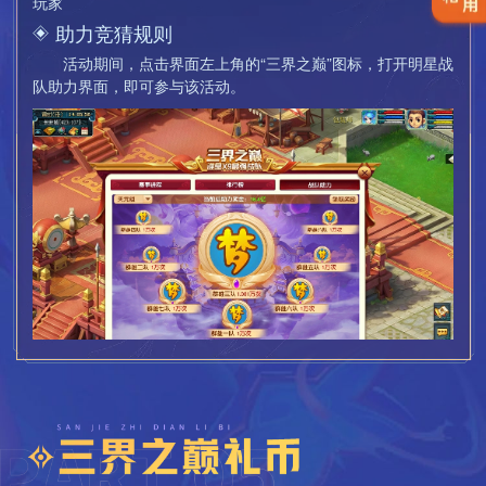
玩家
门派作为第1禁选门派和第2禁选门派; b、双方的第1禁选门派
助力竞猜规则
必定生效，第1禁选门派的角色均无法在决赛中登场; c、若双方
第1禁选门派不同，则双方第2禁选门派都不生效;若双方第1禁
活动期间，点击界面左上角的“三界之巅”图标，打开明星战
选门派相同，则双方第2禁选门派都生效;
队助力界面，即可参与该活动。
示例1：A战队禁选了化生寺和女魃墓，B战队禁选了普陀
山和花果山，则化生寺、普陀山共2个门派的角色无法在本场比
赛中登场;
示例2：A战队禁选了化生寺和女魃墓，B战队禁选了化生
寺和花果山，则化生寺、女魃墓、花果山共3门派的角色无法在
本场比赛中登场。
6)决赛期间比赛服休息室内将提供免费“门派转换”服务，在
群雄逐鹿三界之巅决赛的舞台上，少侠可以转换为禁选门派之
外的任意门派（不含九黎城）参加比赛，这将是一场精彩绝伦
的巅峰之战!倒计时30分钟开始时，将禁止转门派，请及时转
换！
7)重要提示：比赛期间，参赛选手禁止使用直播软件或通
过客户端观战自己的对局，如查证确认存在违反规则的选手，
官方将取消该队伍的成绩。
每日上线即可获得10次助力机会，每在线1小时额外获得1
0次助力机会，每天00:00清空剩余助力次数。每次助力消耗10
荣誉积分