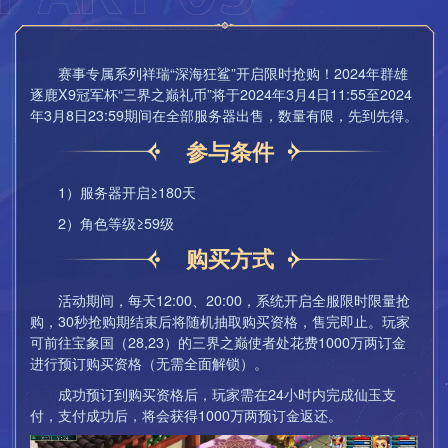
0体力、8000两或1枚晶石碎片。
群雄逐鹿比赛中获得比赛胜利和拿到8强排名都会获得“荣
明星战队助力界面
誉积分”，各个比赛阶段累积荣誉积分将决定该阶段的晋级排
名，该阶段荣誉积分相同时则年度总荣誉积分
随着助力次数增加，每个战队的狰战之玉晶石可完成进
赛事专属系列祥瑞“深海狂鲨”开启限时抢购！2024年群雄
化，每次进化时所有助力过该战队的玩家可获得进化奖励（助
更高的战队有晋级优势。另外，荣誉积分可以提升战队星
逐鹿X9冠军杯“三界之巅礼币”将于2024年3月4日11:55至2024
力次数越多，奖励越高）。
级，并会作为年度奖金池分成的唯一参考标准。
年3月8日23:59期间在全部服务器出售，数量有限，先到先得。
活动结束后，奖池内所有奖金（包括群雄逐鹿官方赞助奖
单场比赛胜利获得荣誉积分如下：
参与条件
金和所有玩家的助力奖金）将化为祝福奖励回馈给所有参与助
力竞猜的玩家（助力竞猜次数越多，助力的战队在本届“群雄逐
比赛阶段
胜利
失败
平局
缺席
1）服务器开启≥180天
鹿冠军杯”赛事中成绩越好，则祝福奖励越高）。
2）角色等级≥59级
晋级赛
30
6
0
0
活动结束后，每个X9组别获得助力次数最高的三支战队将
成功评选为2024年度X9“明星战队”。明星战队所有成员将获
购买方式
决赛
90
15
0
0
得“明星战队队标”、“明星战队特效称谓”、“明星战队专属玩具
箱”和“战队空间明星标志”。
活动期间，每天12:00、20:00，系统开启全服限时限量抢
8强排名奖励荣誉积分如下：
购，30秒抢购期结束后将随机抽取购买资格，售完即止。玩家
祝福奖励和明星战队奖励可在2024年3月11日12:00后领
可前往宝象国（28,23）的三界之巅使者处花费1000万两订金
取。
8强排名
积分
进行预订购买资格（无需全面解锁）。
在助力竞猜中，累计助力某支战队达到一定次数时，将奖
冠军
200
成功预订到购买资格后，玩家需在24小时内完成仙玉支
励该战队的助力称谓。
付，支付成功后，将会获得1000万两预订金返还。
福利多多，精彩不断，机会难得，三界少侠们快点行动起
亚军
120
来吧！