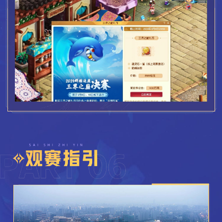
4强
90
8强
60
比赛奖励
所有成功报名战队的参赛队员奖励“特赦令牌”一个。
天元组、天启组、天科组、神威组、勇武组、精锐组将分
别诞生一支冠军战队，荣膺2023年度最强战队荣耀！
冠军奖励
冠军奖杯1个、冠军专属神兜兜福袋（全队随机分配，全队
合计2250个。福袋有效期30天）。
三界之巅礼币
战队成员均可获得： 3套150级书铁，3个160级附魔宝
售价8888仙玉，购买获得祥瑞——深海狂鲨（1只），并
珠，最强战队特效称谓，冠军专属祥帝狰·垂天”。
获赠三界之巅助威战鼓（1个）。
2024年3月9~10日总决赛期间，通过游戏内置CC的官方直
播间观看比赛直播（无需扫码）10分钟即可激活“蕴灵石·鲨”，
使用激活的道具可召唤一只“深海狂鲨”系列祥瑞：已经拥有深海
狂鲨祥瑞的玩家可以从“深海狂鲨·翡”、“深海狂鲨·靓”、“深海狂