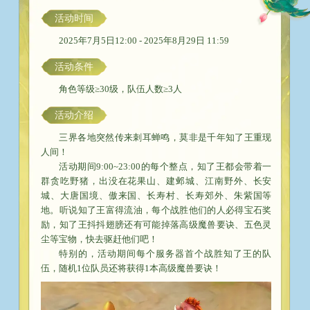
活动时间
2025年7月5日12:00 - 2025年8月29日 11:59
活动条件
角色等级≥30级，队伍人数≥3人
活动介绍
三界各地突然传来刺耳蝉鸣，莫非是千年知了王重现
人间！
活动期间9:00~23:00的每个整点，知了王都会带着一
群贪吃野猪，出没在花果山、建邺城、江南野外、长安
城、大唐国境、傲来国、长寿村、长寿郊外、朱紫国等
地。听说知了王富得流油，每个战胜他们的人必得宝石奖
励，知了王抖抖翅膀还有可能掉落高级魔兽要诀、五色灵
尘等宝物，快去驱赶他们吧！
特别的，活动期间每个服务器首个战胜知了王的队
伍，随机1位队员还将获得1本高级魔兽要诀！