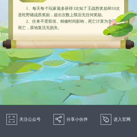
1、每天每个玩家最多获得3次知了王战胜奖励和10次
贪吃野猪战胜奖励，超出次数上限后无任何奖励。
2、任务不受双倍、精修时间影响，死亡计算为非正常
死亡，原地复活无损失。
򰀁
򰀂
򰀄
关注公众号
分享小伙伴
进入官网