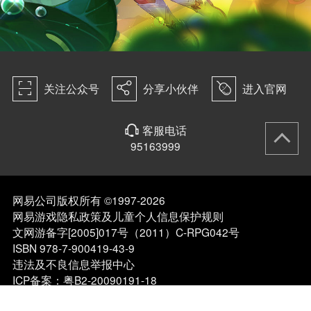
򰀁
򰀂
򰀄
关注公众号
分享小伙伴
进入官网
客服电话
򰀃
95163999
网易公司版权所有 ©1997-2026
网易游戏隐私政策及儿童个人信息保护规则
文网游备字[2005]017号（2011）C-RPG042号
ISBN 978-7-900419-43-9
违法及不良信息举报中心
ICP备案：粤B2-20090191-18
点击查看家长关爱平台