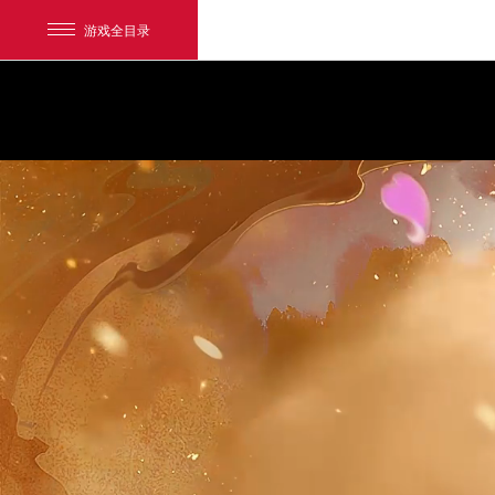
游戏全目录
锦衣展示
网易游戏
祥瑞展示
游戏爱好者
礼盒购买
我的足迹：
梦幻西游电脑版
祈愿玩法
锦衣武器