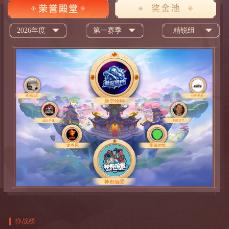
2026年度
第一赛季
精锐组
看图说话
休闲养老
新型物种
战队不像
无限后手
龙卷风
非诚勿扰
神都偏爱
狰战榜