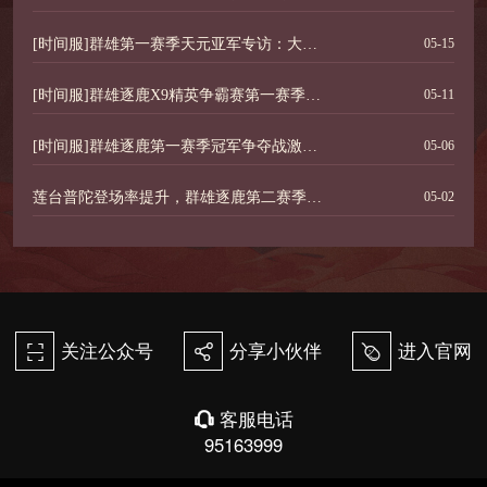
[时间服]群雄第一赛季天元亚军专访：大师兄军
05-15
[时间服]群雄逐鹿X9精英争霸赛第一赛季六大冠军诞生
05-11
[时间服]群雄逐鹿第一赛季冠军争夺战激情开战
05-06
莲台普陀登场率提升，群雄逐鹿第二赛季预选赛揭幕
05-02
关注公众号
分享小伙伴
进入官网
򰀁
򰀂
򰀄
客服电话
򰀃
95163999