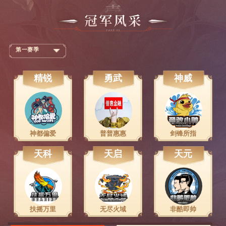
第一赛季
精锐
勇武
神威
神都偏爱
普普惠惠
剑锋所指
天科
天启
天元
扶摇万里
无尽火域
非酷即帅