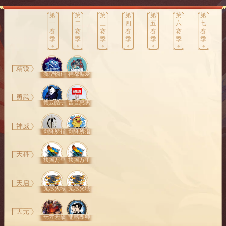
第
第
第
第
第
第
第
一
二
三
四
五
六
七
赛
赛
赛
赛
赛
赛
赛
季
季
季
季
季
季
季
精锐
新型物种
神都偏爱
勇武
德云皓子
普普惠惠
神威
剑锋所指
剑锋所指
天科
扶摇万里
扶摇万里
天启
无尽火域
无尽火域
天元
十方无敌
非酷即帅