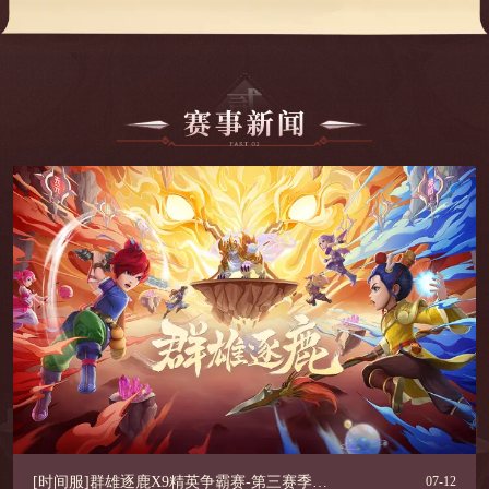
[时间服]群雄逐鹿X9精英争霸赛-第三赛季冠军
07-12