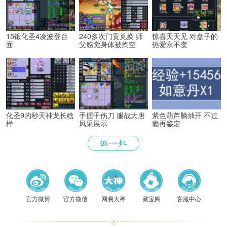
15锻化圣4凌波登台
240多次门贡兑换 师
惊喜天天见 对盘子的
面
父感觉身体被掏空
热爱永不变
化圣9的秒天神龙长啥
手握千伤刀 服战大唐
紫色葫芦脑抽开 不过
样
风采展示
瘾再鉴定
《梦幻
官方微博
官方微信
网易大神
藏宝阁
客服中心