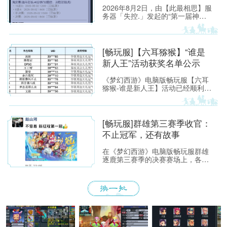
2026年8月2日，由【此最相思】服
务器「失控.」发起的“第一届神威
单挑赛”圆满落幕。
[畅玩服]【六耳猕猴】“谁是
新人王”活动获奖名单公示
《梦幻西游》电脑版畅玩服【六耳
猕猴-谁是新人王】活动已经顺利落
下帷幕，恭喜以下玩家获得[ROG
玩家国度]周边奖励！ （活动详情
如下：https://xyq.
[畅玩服]群雄第三赛季收官：
不止冠军，还有故事
在《梦幻西游》电脑版畅玩服群雄
逐鹿第三赛季的决赛赛场上，各位
少侠不仅能看到精彩激烈的顶尖对
决，赛场之外也同样看点满满。下
面，就带各位少侠了解一下吧！