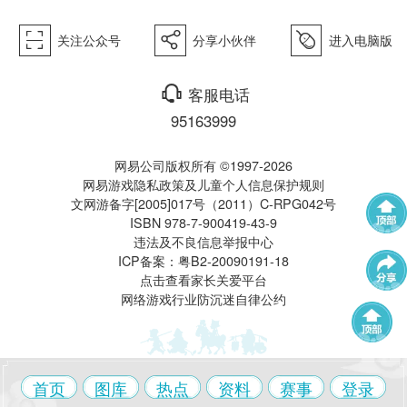
򰀁
򰀂
򰀄
关注公众号
分享小伙伴
进入电脑版
西游》
򰀃
客服电话
95163999
网易公司版权所有 ©1997-2026
网易游戏隐私政策及儿童个人信息保护规则
文网游备字[2005]017号（2011）C-RPG042号
ISBN 978-7-900419-43-9
电脑版
违法及不良信息举报中心
武神坛
帮派联赛
ICP备案：粤B2-20090191-18
点击查看家长关爱平台
网络游戏行业防沉迷自律公约
群雄逐鹿
全民PK赛
帮派精英赛
赛事中心
首页
图库
热点
资料
赛事
登录