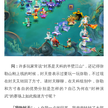
问：
许多玩家常说“封系是天科的半壁江山”，还记得弥
勒山刚上线的时候，封天曾表示过要玩一玩弥勒，不过现
在封天又转回了方寸。请封天聊聊，在天科组别中，弥勒
和方寸各自的优势分别是怎样的？自己为何在“封神演
武”的赛场上如此痴迷方寸呢？
「我欲封天″」：
自我一点的回答，我兜兜转转了大部