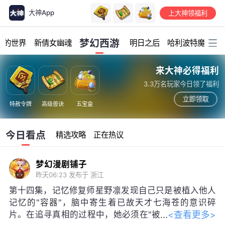
大神App
上大神领福利
加载中...
梦幻西游
我的世界
新倩女幽魂
明日之后
哈利波特魔法觉
来大神必得福利
3.3万名玩家今日领了福利
立即领取
特赦令牌
高级兽诀
五宝盒
今日看点
精选攻略
正在热议
梦幻漫剧铺子
昨天06:23
发布于 浙江
第十四集，记忆修复师星野凛发现自己只是被植入他人
记忆的"容器"，脑中寄生着已故天才七海苍的意识碎
<查看更多>
片。在追寻真相的过程中，她必须在"被