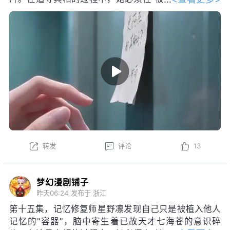
定义的存在"与"自我生成"之间做出选
择，最终与苍达成超越吞噬与牺牲的"共生"。
转发
评论
13
梦幻漫剧铺子
昨天06:24
发布于 浙江
第十五集，记忆修复师星野凛发现自己只是被植入他人
记忆的"容器"，脑中寄生着已故天才七海苍的意识碎