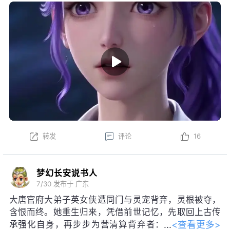
定义的存在"与"自我生成"之间做出选
择，最终与苍达成超越吞噬与牺牲的"共生"。
转发
评论
16
梦幻长安说书人
7/30
发布于 广东
大唐官府大弟子英女侠遭同门与灵宠背弃，灵根被夺，
含恨而终。她重生归来，凭借前世记忆，先取回上古传
<查看更多>
承强化自身，再步步为营清算背弃者：