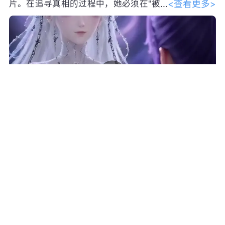
<查看更多>
片。在追寻真相的过程中，她必须在"被
定义的存在"与"自我生成"之间做出选
择，最终与苍达成超越吞噬与牺牲的"共生"。
转发
评论
14