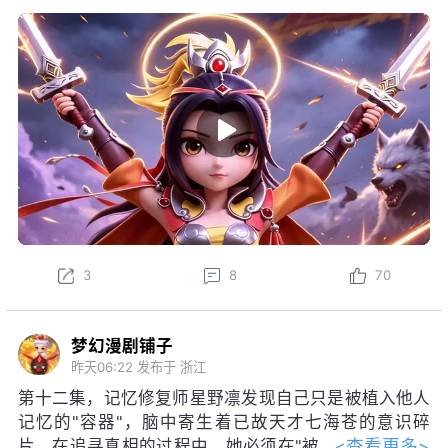
诛除不忠妖狼，当众惩戒并设计换取师
弟法宝，更揭露假师妹身世使其失去靠山。面对同样重
生归来、修为更高的强敌，她以浩然剑意逆袭取胜。最
终，依靠异术窃取一切的假师妹遭功法反噬，灰飞烟
散。了却因果后，英女侠道心圆满，于五十年后迎来飞
升之机。
3
8
70
梦幻漫剧铺子
昨天06:22
发布于 浙江
第十二集，记忆修复师星野凛发现自己只是被植入他人
记忆的"容器"，脑中寄生着已故天才七海苍的意识碎
<查看更多>
片。在追寻真相的过程中，她必须在"被