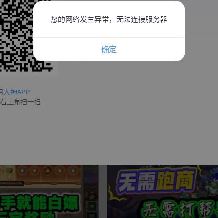
您的网络发生异常，无法连接服务器
确定
37
14:42
用
大神APP
右上角扫一扫
，七夕联动锦...
156.净台打书！
梦幻西游小柒
·
08-05