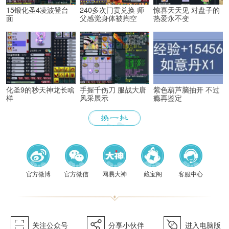
15锻化圣4凌波登台
240多次门贡兑换 师
惊喜天天见 对盘子的
面
父感觉身体被掏空
热爱永不变
化圣9的秒天神龙长啥
手握千伤刀 服战大唐
紫色葫芦脑抽开 不过
样
风采展示
瘾再鉴定
《梦幻
官方微博
官方微信
网易大神
藏宝阁
客服中心
򰀁
򰀂
򰀄
关注公众号
分享小伙伴
进入电脑版