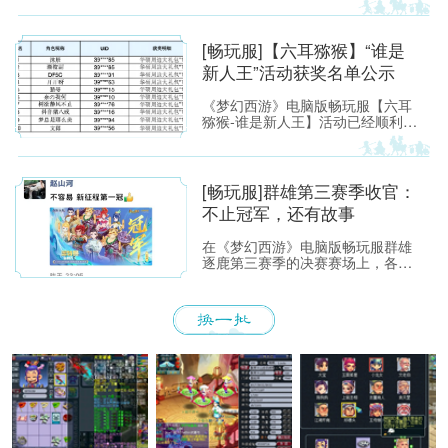
[畅玩服]【六耳猕猴】“谁是
新人王”活动获奖名单公示
《梦幻西游》电脑版畅玩服【六耳
猕猴-谁是新人王】活动已经顺利落
下帷幕，恭喜以下玩家获得[ROG
玩家国度]周边奖励！ （活动详情
如下：https://xyq.
[畅玩服]群雄第三赛季收官：
不止冠军，还有故事
在《梦幻西游》电脑版畅玩服群雄
逐鹿第三赛季的决赛赛场上，各位
少侠不仅能看到精彩激烈的顶尖对
决，赛场之外也同样看点满满。下
面，就带各位少侠了解一下吧！