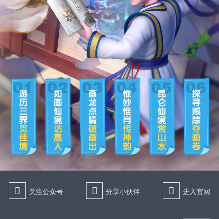
򰀁
򰀂
򰀄
关注公众号
分享小伙伴
进入官网