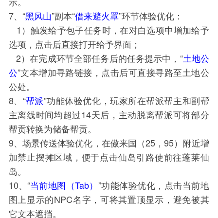
示。
7、“
黑风山
”副本“
借来避火罩
”环节体验优化：
1）触发给予包子任务时，在对白选项中增加给予
选项，点击后直接打开给予界面；
2）在完成环节全部任务后的任务提示中，“
土地公
公
”文本增加寻路链接，点击后可直接寻路至土地公
公处。
8、“
帮派
”功能体验优化，玩家所在帮派帮主和副帮
主离线时间均超过14天后，主动脱离帮派可将部分
帮贡转换为储备帮贡。
9、场景传送体验优化，在傲来国（25，95）附近增
加禁止摆摊区域，便于点击仙岛引路使前往蓬莱仙
岛。
10、“
当前地图（Tab）
”功能体验优化，点击当前地
图上显示的NPC名字，可将其置顶显示，避免被其
它文本遮挡。