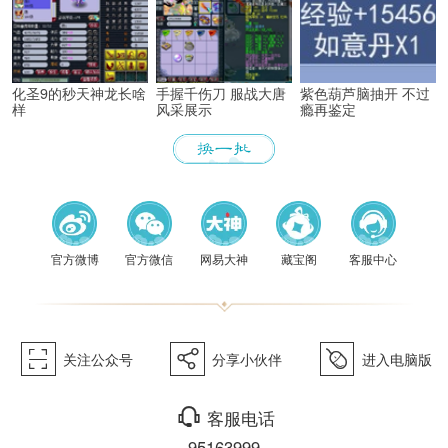
化圣9的秒天神龙长啥
手握千伤刀 服战大唐
紫色葫芦脑抽开 不过
样
风采展示
瘾再鉴定
《梦幻
官方微博
官方微信
网易大神
藏宝阁
客服中心
򰀁
򰀂
򰀄
关注公众号
分享小伙伴
进入电脑版
򰀃
客服电话
95163999