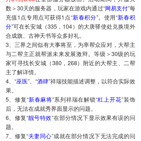
数＞30天的服务器，玩家在游戏内通过“
网易支付
”每
充值1点专用点可获得1点“
新春积分
”。使用“
新春积
分
”可在长安城（335，104）的大唐驿使处兑换境外
合成旗、古神天书等众多好礼。
3、三界之间似有大事将至，为率帮众应对，大帮主
与二帮主正就帮派未来发展激辩。等级＞30级的玩
家可寻找长安城（380，268）附近的大帮主、二帮
主了解详情。
4、“
巫医
”、“
酒肆
”祥瑞技能描述调整，以符合实际效
果。
5、修复“
新春麻将
”系列祥瑞在解锁“
杠上开花
”装饰
后，无法在成就秀界面显示的问题。
6、修复“
靓号特效
”在部分情况下显示效果有误的问
题。
7、修复“
夫妻同心
”成就在部分情况下无法完成的问