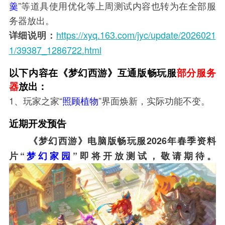
羹
”等道具使用优化
等
上周测试内容也转为在全部服
务器放出。
https://xyq.163.com/jyc/update/2026021
详细说明：
1/39387_1286722.html
以下内容在《梦幻西游》互通版畅玩服
部分服务
器
放出：
1、玩家之家“
照顾植物
”界面焕新，实际功能不变。
近期开发预告
《梦幻西游》电脑版畅玩服2026年春季资料
片“
梦幻家园
”即将开放测试，敬请期待。