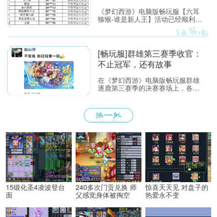
《梦幻西游》电脑版畅玩服【六耳
猕猴-谁是新人王】活动已经顺利落
下帷幕，恭喜以下玩家获得[ROG
玩家国度]周边奖励！ （活动详情
如下：https://xyq.
[畅玩服]群雄第三赛季收官：
不止冠军，还有故事
在《梦幻西游》电脑版畅玩服群雄
逐鹿第三赛季的决赛赛场上，各位
少侠不仅能看到精彩激烈的顶尖对
决，赛场之外也同样看点满满。下
面，就带各位少侠了解一下吧！
15锻化圣4凌波登台
240多次门贡兑换 师
惊喜天天见 对盘子的
面
父感觉身体被掏空
热爱永不变