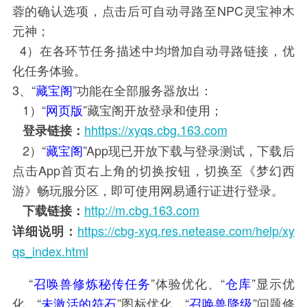
蓉的确认选项，点击后可自动寻路至NPC灵宝神木
元神；
4）在各环节任务描述中均增加自动寻路链接，优
化任务体验。
3、“
藏宝阁
”功能在全部服务器放出：
1）“
网页版
”藏宝阁开放登录和使用；
hhttps://xyqs.cbg.163.com
登录链接：
2）“
藏宝阁
”App现已开放下载与登录测试，下载后
点击App首页右上角的切换按钮，切换至《梦幻西
游》畅玩服分区，即可使用网易通行证进行登录。
http://m.cbg.163.com
下载链接：
https://cbg-xyq.res.netease.com/help/xy
详细说明：
qs_index.html
“
召唤兽修炼秘传任务
”体验优化、“
仓库
”显示优
化、“
未激活的符石
”图标优化、“
召唤兽降级
”问题修