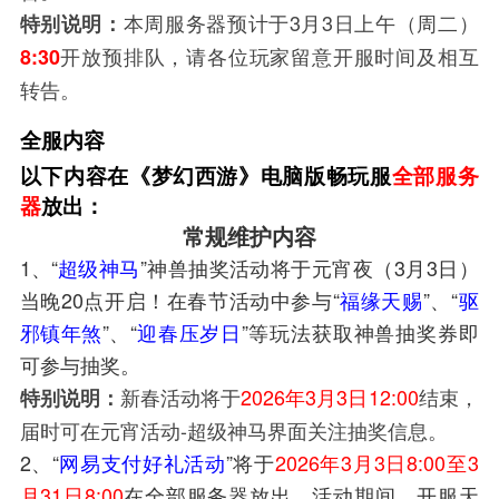
本周服务器预计于3月3日上午（周二）
特别说明：
开放预排队，请各位玩家留意开服时间及相互
8:30
转告。
全服内容
以下内容在《梦幻西游》电脑版畅玩服
全部服务
器
放出：
常规维护内容
1、“
超级神马
”神兽抽奖活动将于元宵夜（3月3日）
当晚20点开启！在春节活动中参与“
福缘天赐
”、“
驱
邪镇年煞
”、“
迎春压岁日
”等玩法获取神兽抽奖券即
可参与抽奖。
新春活动将于
2026年3月3日12:00
结束，
特别说明：
届时可在元宵活动-超级神马界面关注抽奖信息。
2、“
网易支付好礼活动
”将于
2026年3月3日8:00至3
月31日8:00
在全部服务器放出。活动期间，开服天