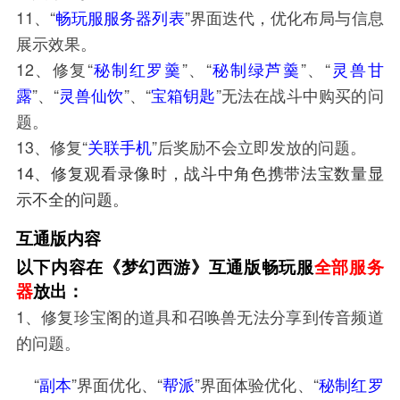
11、“
畅玩服服务器列表
”界面迭代，优化布局与信息
展示效果。
12、修复“
秘制红罗羹
”、“
秘制绿芦羹
”、“
灵兽甘
露
”、“
灵兽仙饮
”、“
宝箱钥匙
”无法在战斗中购买的问
题。
13、修复“
关联手机
”后奖励不会立即发放的问题。
14、修复观看录像时，战斗中角色携带法宝数量显
示不全的问题。
互通版内容
以下内容在《梦幻西游》互通版畅玩服
全部服务
器
放出：
1、修复珍宝阁的道具和召唤兽无法分享到传音频道
的问题。
“
副本
”界面优化、“
帮派
”界面体验优化、“
秘制红罗