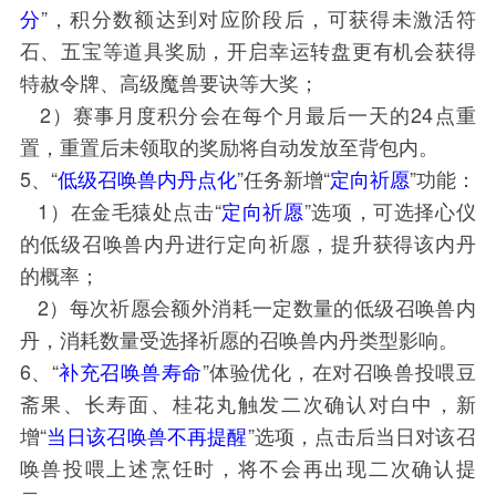
分
”，积分数额达到对应阶段后，可获得未激活符
石、五宝等道具奖励，开启幸运转盘更有机会获得
特赦令牌、高级魔兽要诀等大奖；
2）赛事月度积分会在每个月最后一天的24点重
置，重置后未领取的奖励将自动发放至背包内。
5、“
低级召唤兽内丹点化
”任务新增“
定向祈愿
”功能：
1）在金毛猿处点击“
定向祈愿
”选项，可选择心仪
的低级召唤兽内丹进行定向祈愿，提升获得该内丹
的概率；
2）每次祈愿会额外消耗一定数量的低级召唤兽内
丹，消耗数量受选择祈愿的召唤兽内丹类型影响。
6、“
补充召唤兽寿命
”体验优化，在对召唤兽投喂豆
斋果、长寿面、桂花丸触发二次确认对白中，新
增“
当日该召唤兽不再提醒
”选项，点击后当日对该召
唤兽投喂上述烹饪时，将不会再出现二次确认提