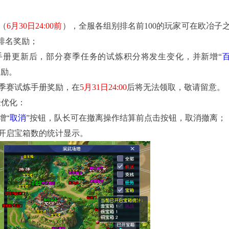
（
6月30日24:00前
），全服各组别排名前100的玩家可在欧冶子
等排名奖励；
手册更新后，部分赛季任务的试炼积分将发生变化，并新增“
奖励。
季赛试炼手册奖励，在
5月31日24:00
后将无法领取，敬请留意。
验优化：
增“
取消
”按钮，队长可在撤离操作结算前点击按钮，取消撤离；
开启宝箱数的统计显示。