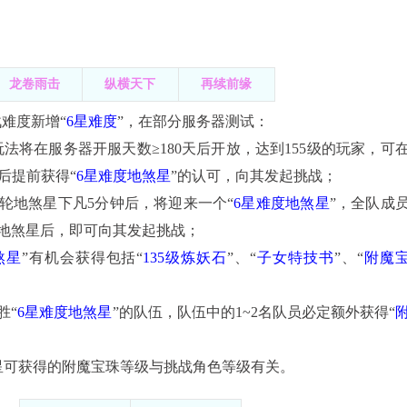
龙卷雨击
纵横天下
再续前缘
战难度新增“
6星难度
”，在部分服务器测试：
玩法将在服务器开服天数≥180天后开放，达到155级的玩家，可
天后提前获得“
6星难度地煞星
”的认可，向其发起挑战；
轮地煞星下凡5分钟后，将迎来一个“
6星难度地煞星
”，全队成
星地煞星后，即可向其发起挑战；
煞星
”有机会获得包括“
135级炼妖石
”、“
子女特技书
”、“
附魔
胜“
6星难度地煞星
”的队伍，队伍中的1~2名队员必定额外获得“
星可获得的附魔宝珠等级与挑战角色等级有关。