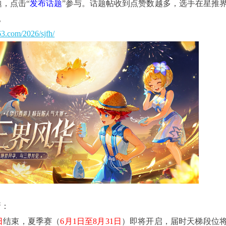
题，点击“
发布话题
”参与。话题帖收到点赞数越多，选手在星推
。
63.com/2026/sjfh/
新：
日
结束，夏季赛（
6月1日至8月31日
）即将开启，届时天梯段位