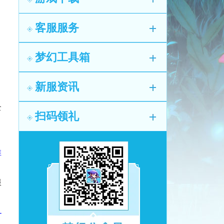
客服服务
梦幻工具箱
月
新服资讯
全
扫码领礼
，
推
服
-