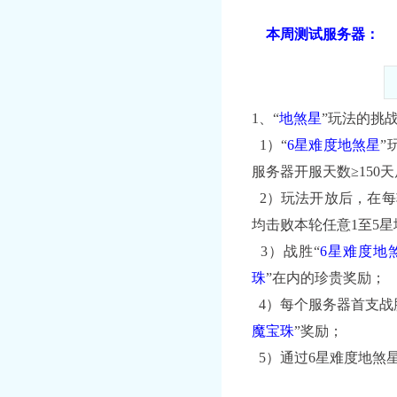
本周测试服务器：
1、“
地煞星
”玩法的挑
1）“
6星难度地煞星
”
服务器开服天数≥150
2）玩法开放后，在每
均击败本轮任意1至5
3）战胜“
6星难度地
珠
”在内的珍贵奖励；
4）每个服务器首支战
魔宝珠
”奖励；
5）通过6星难度地煞