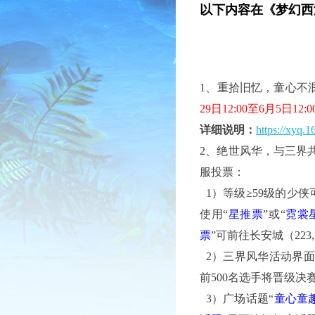
以下内容在《梦幻西
1、重拾旧忆，童心不
29日12:00至6月5日12:0
详细说明：
https://xyq.
2、绝世风华，与三界
服投票：
1）等级≥59级的少侠
使用“
星推票
”或“
霓裳
票
”可前往长安城（22
2）三界风华活动界面
前500名选手将晋级
3）广场话题“
童心童