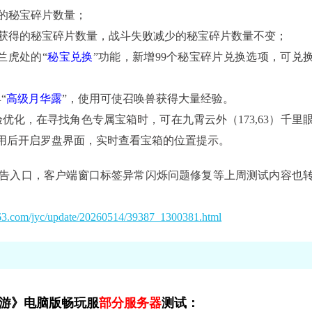
的秘宝碎片数量；
获得的秘宝碎片数量，战斗失败减少的秘宝碎片数量不变；
）兰虎处的“
秘宝兑换
”功能，新增99个秘宝碎片兑换选项，可兑
“
高级月华露
”，使用可使召唤兽获得大量经验。
验优化，在寻找角色专属宝箱时，可在九霄云外（173,63）千里
使用后开启罗盘界面，实时查看宝箱的位置提示。
告入口，客户端窗口标签异常闪烁问题修复等上周测试内容也
163.com/jyc/update/20260514/39387_1300381.html
游》电脑版畅玩服
部分服务器
测试：