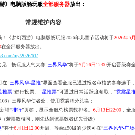
游》电脑版畅玩服
全部服务器
放出：
常规维护内容
泯！《梦幻西游》电脑版畅玩服2026年儿童节活动将于
2026年5
0
在全部服务器放出。
163.com/my/2026/61/
共见！畅玩服人气大赛“
三界风华
”将于
5月26日12:00
开启晋级赛
可在“
三界风华-星推
”界面查看全服已通过报名审核的参赛选手
星推票
”进行投票。“
星推票
”可通过日常活跃度领取，“
霓裳星
3,108）三界风华使者处，使用霓裳积分兑换；
新增“
排行
”页签，显示全服总榜票数排名。
6月13日22:00
，全
决赛（若票数相同，则先达到该票数者优先晋级）；
趣
”将于
6月1日12:00
开启。等级≥50级的少侠可在“
三界风华-广场