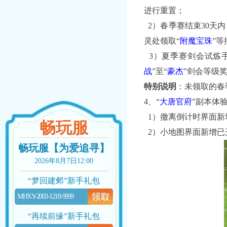
进行重置；
2）春季赛结束30天内
灵处领取“
附魔宝珠
”
3）夏季赛剑会试炼
战
”至“
豪杰
”剑会等级
特别说明
：未领取的春
4、“
大唐官府
”副本体
1）撤离倒计时界面新
畅玩服
2）小地图界面新增已
畅玩服【为爱追寻】
2026年8月7日12:00
“梦回建邺”新手礼包
MHXY-2003-1218-9999
“再续前缘”新手礼包