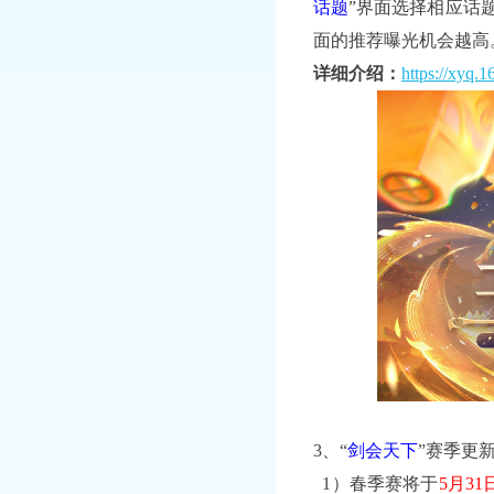
话题
”界面选择相应话
面的推荐曝光机会越高
详细介绍：
https://xyq.1
3、“
剑会天下
”赛季更
1）春季赛将于
5月31