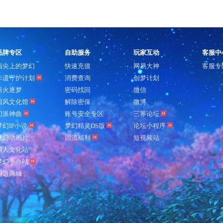
品牌专区
自助服务
玩家互动
客服中
指尖上的梦幻
快速充值
网易大神
客服专
非遗守护计划
消费查询
创梦计划
薪火逐梦
密码找回
微信
国风文化馆
解除密保
微博
门派神曲
账号安全专区
三界论坛
梦幻IP小说
梦幻精灵DS版
论坛小程序
梦幻动画片
回流福利
短视频站
同人文化站
梦幻手办站
周边商城