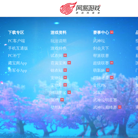
下载专区
游戏资料
赛事中心
PC客户端
玩法说明
武神坛
手机互通版
游戏特色
剑会天下
PC补丁
试衣间
帮派联赛
藏宝阁App
霓裳宝阁
超级联赛
将军令App
锦衣站
萌新杯
宠物站
群雄逐鹿
宝物站
全民PK
祥瑞图鉴
冠军杯
3D秀
武神坛明星赛
壁纸站
武神坛巅峰赛
购卡充值
客服中心