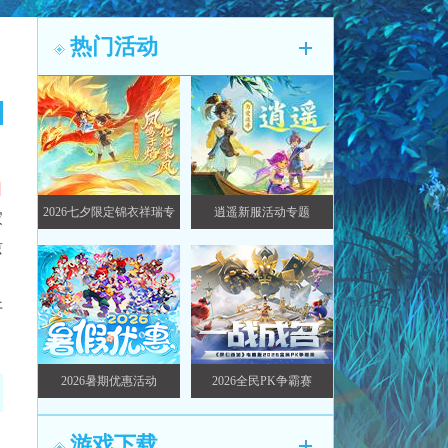
热门活动
日
2026七夕限定锦衣祥瑞专
逍遥新服活动专题
家
题
谅
开
2026暑期优惠活动
2026全民PK争霸赛
游戏下载