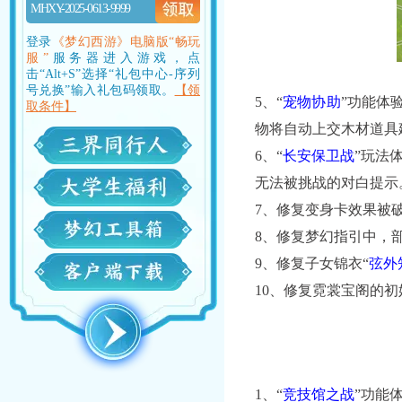
MHXY-2025-0613-9999
登录
《梦幻西游》电脑版“畅玩
服”
服务器进入游戏，点
击“Alt+S”选择“礼包中心-序列
号兑换”输入礼包码领取。
【领
5、“
宠物协助
”功能体
取条件】
物将自动上交木材道具
6、“
长安保卫战
”玩法
无法被挑战的对白提示
7、修复变身卡效果被
8、修复梦幻指引中，
9、修复子女锦衣“
弦外
10、修复霓裳宝阁的
1、“
竞技馆之战
”功能