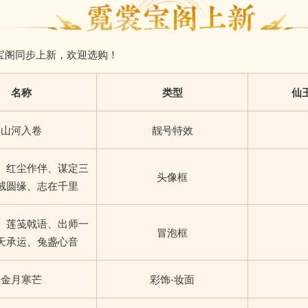
宝阁同步上新，欢迎选购！
名称
类型
仙
山河入卷
靓号特效
、红尘作伴、谋定三
头像框
绒圆缘、志在千里
、莲笺戟语、出师一
冒泡框
天承运、兔盏心音
金月寒芒
彩饰-妆面