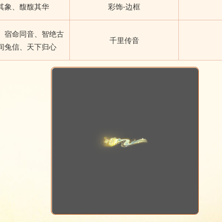
其象、馥馥其华
彩饰-边框
、宿命同音、智绝古
千里传音
间兔信、天下归心