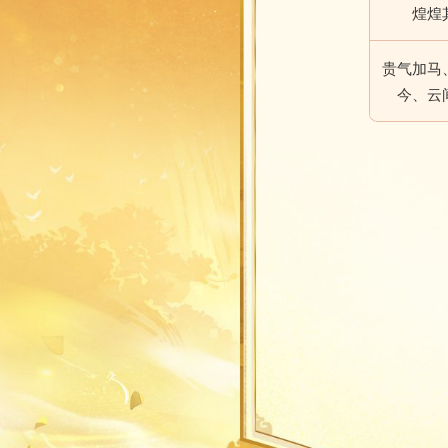
煌煌
贵气加马
今、云