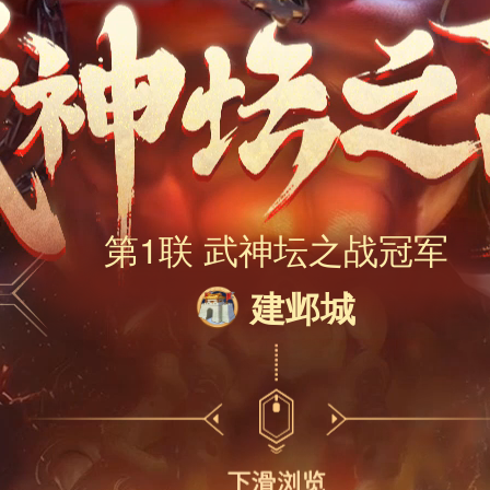
第1联 武神坛之战冠军
建邺城