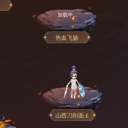
热血飞扬
山西刀削面￡