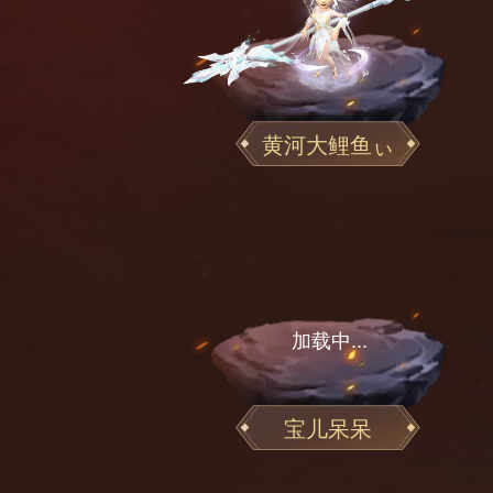
黄河大鲤鱼ぃ
宝儿呆呆