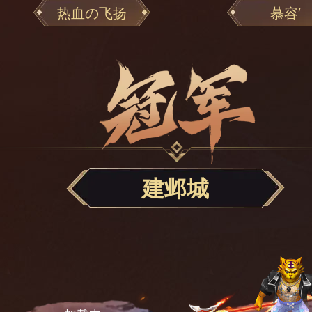
热血の飞扬
慕容′
建邺城