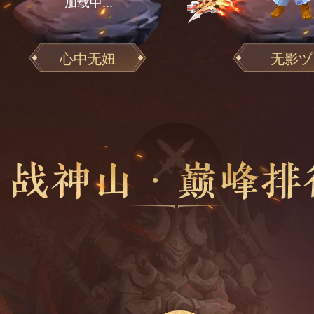
心中无妞
无影ヅ