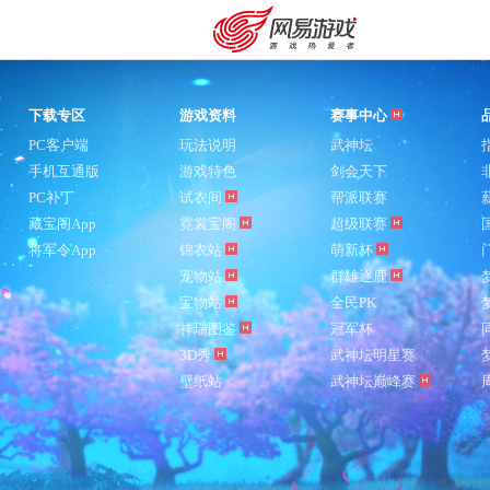
下载专区
游戏资料
赛事中心
PC客户端
玩法说明
武神坛
手机互通版
游戏特色
剑会天下
PC补丁
试衣间
帮派联赛
藏宝阁App
霓裳宝阁
超级联赛
将军令App
锦衣站
萌新杯
宠物站
群雄逐鹿
宝物站
全民PK
祥瑞图鉴
冠军杯
3D秀
武神坛明星赛
壁纸站
武神坛巅峰赛
购卡充值
客服中心