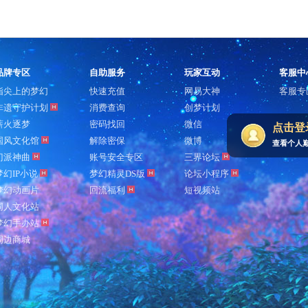
品牌专区
自助服务
玩家互动
客服中
指尖上的梦幻
快速充值
网易大神
客服专
非遗守护计划
消费查询
创梦计划
薪火逐梦
密码找回
微信
点击登
国风文化馆
解除密保
微博
查看个人
门派神曲
账号安全专区
三界论坛
梦幻IP小说
梦幻精灵DS版
论坛小程序
梦幻动画片
回流福利
短视频站
同人文化站
梦幻手办站
周边商城