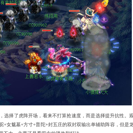
选择了虎阵开场，看来不打算抢速度，而是选择提升抗性。
驼+女魃墓+方寸+普陀+封五庄的双封双输出单辅助阵容，但是