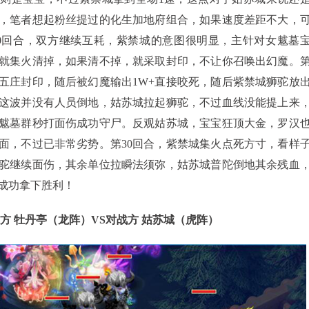
，笔者想起粉丝提过的化生加地府组合，如果速度差距不大，
0回合，双方继续互耗，紫禁城的意图很明显，主针对女魃墓
就集火清掉，如果清不掉，就采取封印，不让你召唤出幻魔。
被五庄封印，随后被幻魔输出1W+直接咬死，随后紫禁城狮驼放
这波并没有人员倒地，姑苏城拉起狮驼，不过血线没能提上来
魃墓群秒打面伤成功守尸。反观姑苏城，宝宝狂顶大金，罗汉
面，不过已非常劣势。第30回合，紫禁城集火点死方寸，看样
驼继续面伤，其余单位拉瞬法须弥，姑苏城普陀倒地其余残血
成功拿下胜利！
方 牡丹亭（龙阵）VS对战方 姑苏城（虎阵）