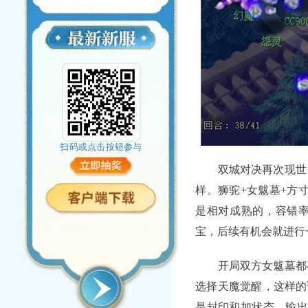
扫码或点击按钮参与
双城对决再次现世，
样。狮驼+女魃墓+方
是相对成熟的，容错
宝，后续有机会就进行
开局双方女魃墓都召
选择天魔觉醒，这样的
是封印和加状态，输出