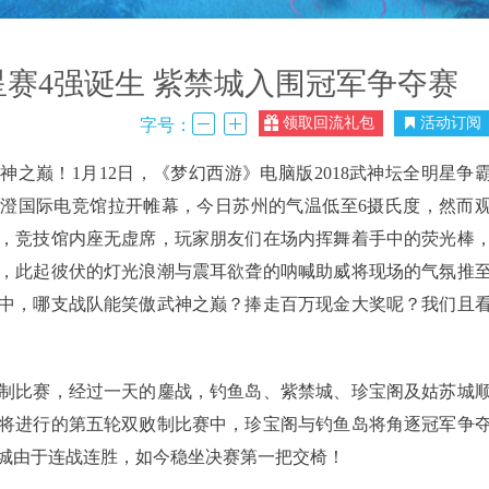
赛4强诞生 紫禁城入围冠军争夺赛
领取回流礼包
活动订阅
字号：
巅！1月12日，《梦幻西游》电脑版2018武神坛全明星争
澄国际电竞馆拉开帷幕，今日苏州的气温低至6摄氏度，然而
，竞技馆内座无虚席，玩家朋友们在场内挥舞着手中的荧光棒
，此起彼伏的灯光浪潮与震耳欲聋的呐喊助威将现场的气氛推
中，哪支战队能笑傲武神之巅？捧走百万现金大奖呢？我们且
比赛，经过一天的鏖战，钓鱼岛、紫禁城、珍宝阁及姑苏城
将进行的第五轮双败制比赛中，珍宝阁与钓鱼岛将角逐冠军争
城由于连战连胜，如今稳坐决赛第一把交椅！