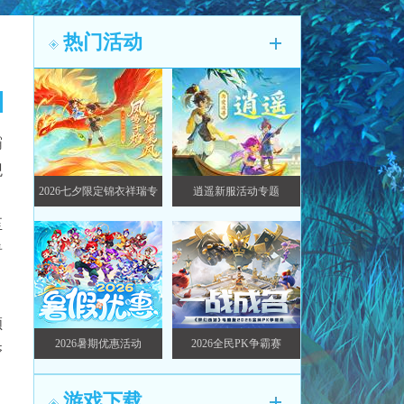
热门活动
霸
观
2026七夕限定锦衣祥瑞专
逍遥新服活动专题
，
题
至
看
顺
2026暑期优惠活动
2026全民PK争霸赛
夺
游戏下载