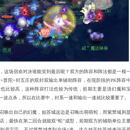
这场宿命对决谁能笑到最后呢？双方的阵容和阵法都是一模
寸+普陀+封五庄的双封双输出单辅助阵容，在现阶段的PK阵容
率也比较高，这种阵容打法也较为传统，前期主要是清幻魔和
一波点杀，所以在比赛中，封系一速和输出一速就比较重要了。
唤出自己的幻魔，姑苏城这边是召唤出萌萌蛇，而紫禁城则
话，最快在第二回合就能双“蛇”成型，前期双方的辅助单位主
则是宝宝，不过紫禁城拿到全场1速，这点对于姑苏城来说还