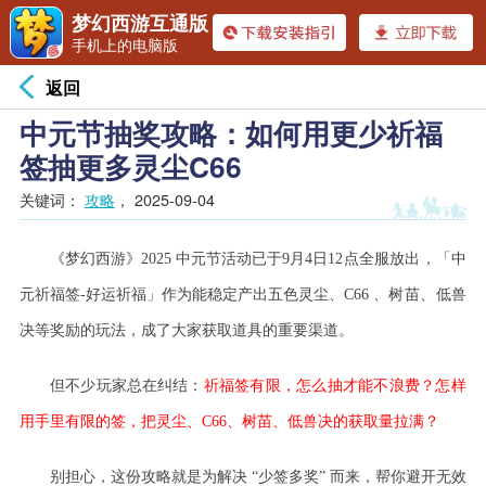
梦幻西游互通版
手机上的电脑版
返回
中元节抽奖攻略：如何用更少祈福
签抽更多灵尘C66
关键词：
攻略
，
2025-09-04
《梦幻西游》
2025 中元节活动
已于
9月4日12点全服放出
，「中
元祈福签
-好运祈福
」作为能
稳定产出
五色
灵尘、
C66
、树苗、
低兽
决
等
奖励
的玩法，成了
大家获取道具
的
重要渠道
。
但不少
玩家
总在纠结：
祈福签有限，怎么抽才能不浪费？怎样
用手里
有限
的签，把灵尘、
C66
、树苗、
低兽决
的获取量拉满？
别担心，这份攻略就是为解决
“少签多奖” 而来，帮你
避开无效