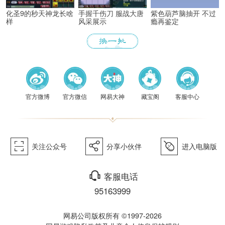
化圣9的秒天神龙长啥
手握千伤刀 服战大唐
紫色葫芦脑抽开 不过
样
风采展示
瘾再鉴定
《梦幻
官方微博
官方微信
网易大神
藏宝阁
客服中心
򰀁
򰀂
򰀄
关注公众号
分享小伙伴
进入电脑版
西游》
򰀃
客服电话
95163999
网易公司版权所有 ©1997-2026