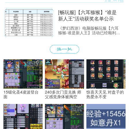
[畅玩服]【六耳猕猴】“谁是
新人王”活动获奖名单公示
《梦幻西游》电脑版畅玩服【六耳
猕猴-谁是新人王】活动已经顺利落
下帷幕，恭喜以下玩家获得[ROG
玩家国度]周边奖励！ （活动详情
如下：https://xyq.
15锻化圣4凌波登台
240多次门贡兑换 师
惊喜天天见 对盘子的
面
父感觉身体被掏空
热爱永不变