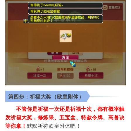
第四步：祈福大奖（欧皇附体）
不管你是祈福一次还是祈福十次，都有概率触
发祈福大奖，修炼果、五宝盒、特赦令牌、高兽诀
等你拿！
默默祈祷欧皇附体吧！