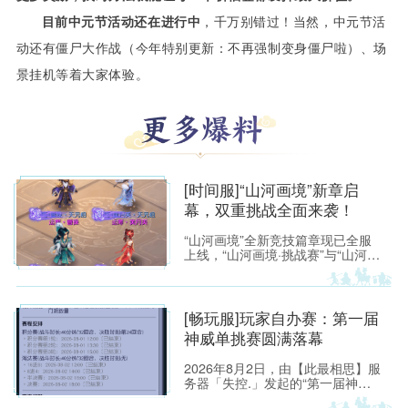
目前中元节活动还在进行中
，千万别错过！当然，中元节活
动还有僵尸大作战（今年特别更新：不再强制变身僵尸啦）、场
景挂机等着大家体验。
[时间服]“山河画境”新章启
幕，双重挑战全面来袭！
“山河画境”全新竞技篇章现已全服
上线，“山河画境·挑战赛”与“山河画
境·月度英雄榜”两大玩法同步放
出。参与玩法不仅有机会获得特赦
令牌、无双徽记等高价值道具，还
能解锁专属限时称谓、万界通廊摊
[畅玩服]玩家自办赛：第一届
位招牌装饰、首领雕像庭院装饰等
神威单挑赛圆满落幕
限定奖励。
2026年8月2日，由【此最相思】服
务器「失控.」发起的“第一届神威
单挑赛”圆满落幕。