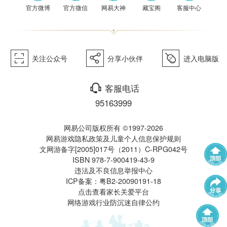
《梦幻
官方微博
官方微信
网易大神
藏宝阁
客服中心
򰀁
򰀂
򰀄
关注公众号
分享小伙伴
进入电脑版
西游》
򰀃
客服电话
95163999
网易公司版权所有 ©1997-2026
网易游戏隐私政策及儿童个人信息保护规则
文网游备字[2005]017号（2011）C-RPG042号
ISBN 978-7-900419-43-9
电脑版
违法及不良信息举报中心
武神坛
帮派联赛
ICP备案：粤B2-20090191-18
点击查看家长关爱平台
网络游戏行业防沉迷自律公约
群雄逐鹿
全民PK赛