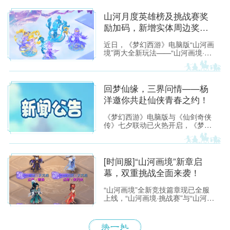
山河月度英雄榜及挑战赛奖
励加码，新增实体周边奖
励！
近日，《梦幻西游》电脑版“山河画
境”两大全新玩法——“山河画境·挑
战赛”与“山河画境·月度英雄榜”已火
热开启。 为激励三界少侠勇闯画
境、挑战自我，我们为两大玩法新
增丰厚实物周边奖励，各位少侠将
回梦仙缘，三界问情——杨
有机会赢取涂山瞳大手办、青花瓷
洋邀你共赴仙侠青春之约！
鬼将手办等典藏好礼，让画境之内
的实力荣耀，化为可以珍藏的现实
《梦幻西游》电脑版与《仙剑奇侠
礼遇。
传》七夕联动已火热开启，《梦幻
西游》电脑版代言人杨洋出镜拍摄
的联动主题视频也已在全网同步上
线。 视频以青春成长为情感主线，
串联起两大IP跨越时光的共同记
[时间服]“山河画境”新章启
忆，精准戳中无数玩家的成长共
幕，双重挑战全面来袭！
鸣。
“山河画境”全新竞技篇章现已全服
上线，“山河画境·挑战赛”与“山河画
境·月度英雄榜”两大玩法同步放
出。参与玩法不仅有机会获得特赦
令牌、无双徽记等高价值道具，还