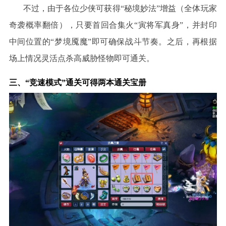
不过，由于各位少侠可获得
“秘境妙法”增益（全体玩家
奇袭概率翻倍），只要首回合集火“寅将军真身”，并封印
中间位置的“梦境魇魔”即可确保战斗节奏。之后，再根据
场上情况灵活点杀高威胁怪物即可通关。
三、
“竞速模式”通关可得两本通关宝册