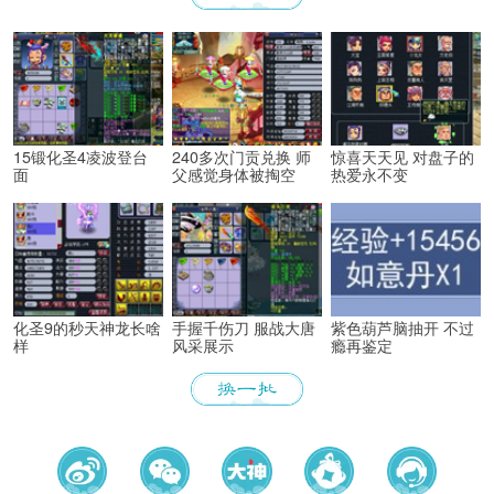
能解锁专属限时称谓、万界通廊摊
位招牌装饰、首领雕像庭院装饰等
限定奖励。
15锻化圣4凌波登台
240多次门贡兑换 师
惊喜天天见 对盘子的
面
父感觉身体被掏空
热爱永不变
化圣9的秒天神龙长啥
手握千伤刀 服战大唐
紫色葫芦脑抽开 不过
样
风采展示
瘾再鉴定