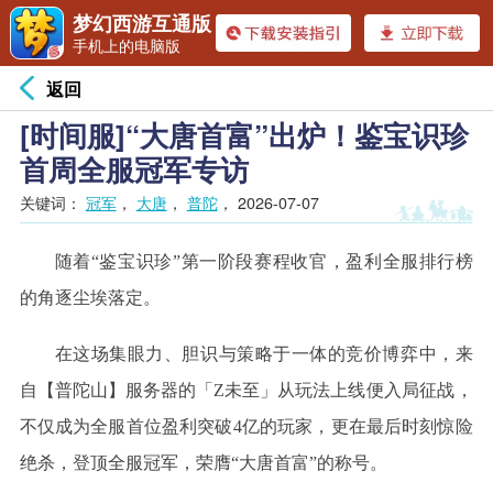
梦幻西游互通版
手机上的电脑版
返回
[时间服]“大唐首富”出炉！鉴宝识珍
首周全服冠军专访
关键词：
冠军
，
大唐
，
普陀
，
2026-07-07
随着
“鉴宝识珍”第一阶段赛程收官，盈利
全服排行
榜
的角逐尘埃落定。
在这场集眼力、胆识与策略于一体的竞价博弈中，来
自【普陀山】服务器
的
「
Z未至」
从玩法上线便入局征战，
不仅成为全服首位盈利突破
4亿的玩家，更在最后时刻惊险
绝杀
，
登顶全服冠军
，
荣膺
“大唐首富”的称号
。