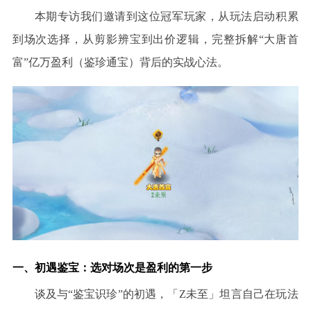
本期专访我们邀请到这位冠军玩家，从
玩法
启动积累
到场次选择，从剪影辨宝到出价逻辑，完整拆解
“
大唐首
富
”
亿万盈利（鉴珍通宝）背后的实战心法。
一、初遇鉴宝：选对场次是盈利的第一步
谈及与
“
鉴宝识珍
”
的初遇，「
Z未至」坦言自己在玩法