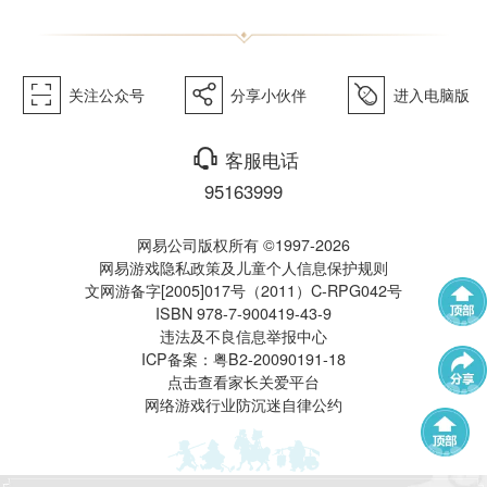
《梦幻
򰀁
򰀂
򰀄
关注公众号
分享小伙伴
进入电脑版
西游》
򰀃
客服电话
95163999
网易公司版权所有 ©1997-2026
网易游戏隐私政策及儿童个人信息保护规则
文网游备字[2005]017号（2011）C-RPG042号
ISBN 978-7-900419-43-9
电脑版
违法及不良信息举报中心
武神坛
帮派联赛
ICP备案：粤B2-20090191-18
点击查看家长关爱平台
网络游戏行业防沉迷自律公约
群雄逐鹿
全民PK赛