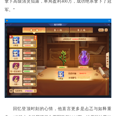
拿下高级清灵仙露，单局盈利400万，成功绝杀拿下了冠
军。”
回忆登顶时刻的心情，他直言更多是忐忑与如释重