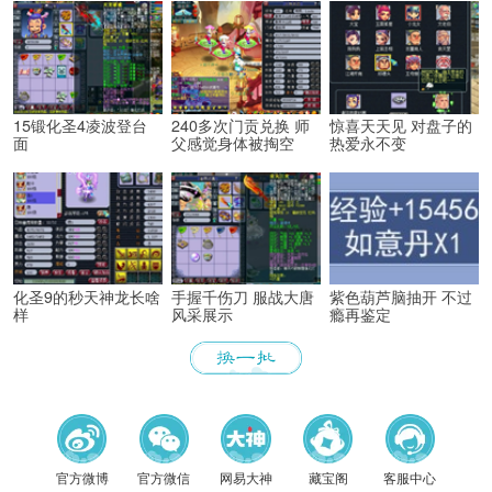
15锻化圣4凌波登台
240多次门贡兑换 师
惊喜天天见 对盘子的
面
父感觉身体被掏空
热爱永不变
化圣9的秒天神龙长啥
手握千伤刀 服战大唐
紫色葫芦脑抽开 不过
样
风采展示
瘾再鉴定
官方微博
官方微信
网易大神
藏宝阁
客服中心