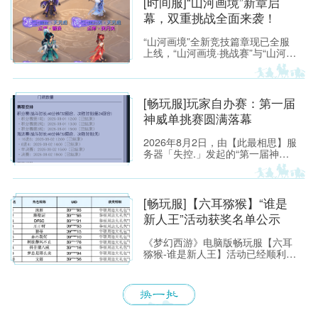
[时间服]“山河画境”新章启
幕，双重挑战全面来袭！
“山河画境”全新竞技篇章现已全服
上线，“山河画境·挑战赛”与“山河画
境·月度英雄榜”两大玩法同步放
出。参与玩法不仅有机会获得特赦
令牌、无双徽记等高价值道具，还
能解锁专属限时称谓、万界通廊摊
[畅玩服]玩家自办赛：第一届
位招牌装饰、首领雕像庭院装饰等
神威单挑赛圆满落幕
限定奖励。
2026年8月2日，由【此最相思】服
务器「失控.」发起的“第一届神威
单挑赛”圆满落幕。
[畅玩服]【六耳猕猴】“谁是
新人王”活动获奖名单公示
《梦幻西游》电脑版畅玩服【六耳
猕猴-谁是新人王】活动已经顺利落
下帷幕，恭喜以下玩家获得[ROG
玩家国度]周边奖励！ （活动详情
如下：https://xyq.