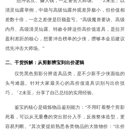
“想冲名次、赚大钱，一定要去大师场。”「Z未至」以
清灵仙露举例，中级与高级仙露外观差异极小，但价值相
差数十倍，一念之差便是巨额盈亏。“高级魔兽要诀、高级
内丹、高级清灵仙露、特赦令牌这些高价值道具，是拉开
盈利差距的核心，想要冲击榜单的少侠，攒够本金后建议
优先冲击大师场。”
二、干货拆解：从剪影辨宝到出价逻辑
仅凭黑色剪影分辨道具品类，是不少新手少侠面临的
头号难题。针对大家最关心的高价值道具识别与出价技
巧，「
Z未至」分享了自己总结的实用经验。
鉴宝的核心是锻炼物品鉴别能力：
“不用盯着整个剪影
死看，可以从无重叠的突出部分入手，反推整体造型，更
容易判断。”其次要提前熟悉各类物品的大致物价：“出价