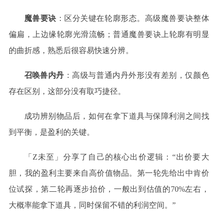
魔兽要诀
：区分关键在轮廓形态。高级魔兽要诀整体
偏扁，上边缘轮廓光滑流畅；普通魔兽要诀上轮廓有明显
的曲折感，熟悉后很容易快速分辨。
召唤兽内丹
：高级与普通内丹外形没有差别，仅颜色
存在区别，这部分没有取巧捷径。
成功辨别物品后，如何在拿下道具与保障利润之间找
到平衡，是盈利的关键
。
「
Z未至」
分享了自己的核心出价逻辑：
“出价要大
胆，我的盈利主要来自高价值物品。第一轮先给出中肯价
位试探，第二轮再逐步抬价，一般出到估值的70%左右，
大概率能拿下道具，同时保留不错的利润空间。”