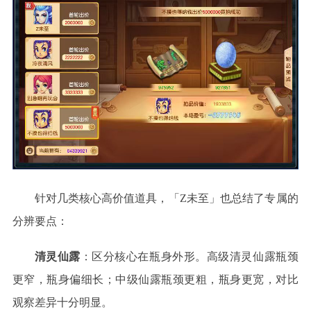
针对几类核心高价值道具，「
Z未至」也总结了专属的
分辨要点：
清灵仙露
：区分核心在瓶身外形。高级清灵仙露瓶颈
更窄，瓶身偏细长；中级仙露瓶颈更粗，瓶身更宽，对比
观察差异十分明显。