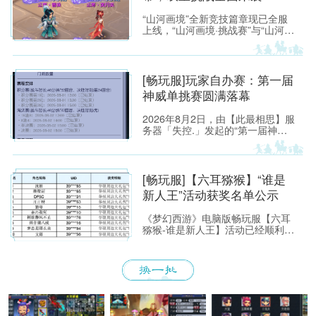
“山河画境”全新竞技篇章现已全服
上线，“山河画境·挑战赛”与“山河画
境·月度英雄榜”两大玩法同步放
出。参与玩法不仅有机会获得特赦
令牌、无双徽记等高价值道具，还
能解锁专属限时称谓、万界通廊摊
[畅玩服]玩家自办赛：第一届
位招牌装饰、首领雕像庭院装饰等
神威单挑赛圆满落幕
限定奖励。
2026年8月2日，由【此最相思】服
务器「失控.」发起的“第一届神威
单挑赛”圆满落幕。
[畅玩服]【六耳猕猴】“谁是
新人王”活动获奖名单公示
《梦幻西游》电脑版畅玩服【六耳
猕猴-谁是新人王】活动已经顺利落
下帷幕，恭喜以下玩家获得[ROG
玩家国度]周边奖励！ （活动详情
如下：https://xyq.