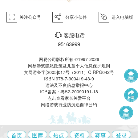
򰀁
򰀂
򰀄
关注公众号
分享小伙伴
进入电脑版
西游》
򰀃
客服电话
95163999
网易公司版权所有 ©1997-2026
网易游戏隐私政策及儿童个人信息保护规则
文网游备字[2005]017号（2011）C-RPG042号
ISBN 978-7-900419-43-9
电脑版
违法及不良信息举报中心
武神坛
帮派联赛
ICP备案：粤B2-20090191-18
点击查看家长关爱平台
网络游戏行业防沉迷自律公约
群雄逐鹿
全民PK赛
帮派精英赛
赛事中心
首页
图库
热点
资料
赛事
登录