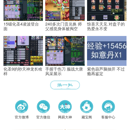
15锻化圣4凌波登台
240多次门贡兑换 师
惊喜天天见 对盘子的
面
父感觉身体被掏空
热爱永不变
化圣9的秒天神龙长啥
手握千伤刀 服战大唐
紫色葫芦脑抽开 不过
样
风采展示
瘾再鉴定
《梦幻
官方微博
官方微信
网易大神
藏宝阁
客服中心