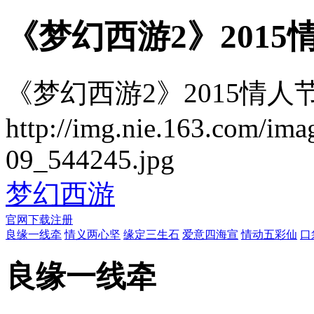
《梦幻西游2》201
《梦幻西游2》2015情人
http://img.nie.163.com/ima
09_544245.jpg
梦幻西游
官网
下载
注册
良缘一线牵
情义两心坚
缘定三生石
爱意四海宣
情动五彩仙
口
良缘一线牵