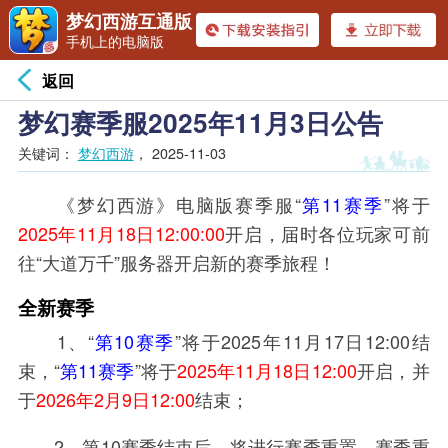
梦幻西游互通版
手机上的电脑版
返回
梦幻赛季服2025年11月3日公告
关键词：
梦幻西游
，
2025-11-03
《梦幻西游》电脑版赛季服
“
第11赛季
”
将于
2
025
年11月18日
12:00:00
开启，届时各位玩家可前
往
“
大道万千
”
服务器开启新的赛季旅程！
全新赛季
1、“
第10赛季
”将于2025年11月17日12:00结
束，“
第11赛季
”将于
2025年11月18日12:00
开启，并
于
2026年2月9日12:00
结束；
2、第10赛季结束后，将进行赛季重置，赛季重