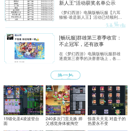
新人王”活动获奖名单公示
《梦幻西游》电脑版畅玩服【六耳
猕猴-谁是新人王】活动已经顺利落
下帷幕，恭喜以下玩家获得[ROG
玩家国度]周边奖励！ （活动详情
如下：https://xyq.
[畅玩服]群雄第三赛季收官：
不止冠军，还有故事
在《梦幻西游》电脑版畅玩服群雄
逐鹿第三赛季的决赛赛场上，各位
少侠不仅能看到精彩激烈的顶尖对
决，赛场之外也同样看点满满。下
面，就带各位少侠了解一下吧！
15锻化圣4凌波登台
240多次门贡兑换 师
惊喜天天见 对盘子的
面
父感觉身体被掏空
热爱永不变