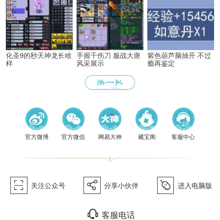
化圣9的秒天神龙长啥
手握千伤刀 服战大唐
紫色葫芦脑抽开 不过
样
风采展示
瘾再鉴定
《梦幻
官方微博
官方微信
网易大神
藏宝阁
客服中心
򰀁
򰀂
򰀄
关注公众号
分享小伙伴
进入电脑版
򰀃
客服电话