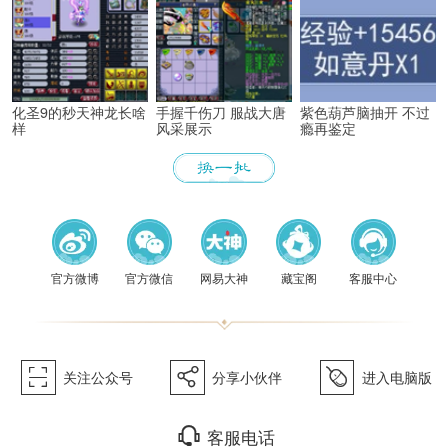
化圣9的秒天神龙长啥
手握千伤刀 服战大唐
紫色葫芦脑抽开 不过
样
风采展示
瘾再鉴定
《梦幻
官方微博
官方微信
网易大神
藏宝阁
客服中心
򰀁
򰀂
򰀄
关注公众号
分享小伙伴
进入电脑版
򰀃
客服电话