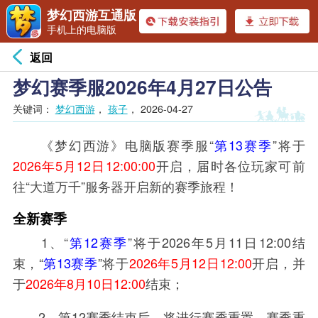
梦幻西游互通版
手机上的电脑版
返回
梦幻赛季服2026年4月27日公告
关键词：
梦幻西游
，
孩子
，
2026-04-27
《梦幻西游》电脑版赛季服
“
第13赛季
”
将于
2
026
年5月12日
12:00:00
开启，届时各位玩家可前
往
“
大道万千
”
服务器开启新的赛季旅程！
全新赛季
1、“
第12赛季
”将于2026年5月11日12:00结
束，“
第13赛季
”将于
2026年5月12日12:00
开启，并
于
2026年8月10日12:00
结束；
2、第12赛季结束后，将进行赛季重置，赛季重