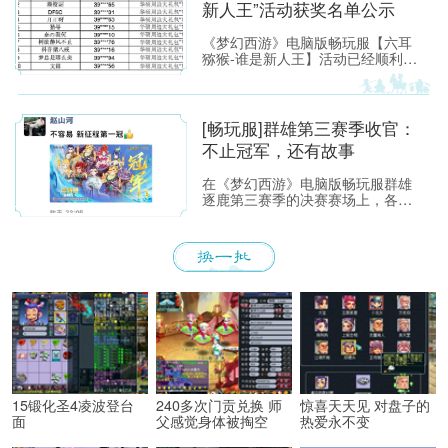
新人王”活动获奖名单公示
《梦幻西游》电脑版畅玩服【六耳
猕猴-谁是新人王】活动已经顺利落
下帷幕，恭喜以下玩家获得[ROG
玩家国度]周边奖励！ （活动详情
如下：https://xyq.
[畅玩服]群雄第三赛季收官：
不止冠军，还有故事
在《梦幻西游》电脑版畅玩服群雄
逐鹿第三赛季的决赛赛场上，各位
少侠不仅能看到精彩激烈的顶尖对
决，赛场之外也同样看点满满。下
面，就带各位少侠了解一下吧！
15锻化圣4凌波登台
240多次门贡兑换 师
惊喜天天见 对盘子的
面
父感觉身体被掏空
热爱永不变