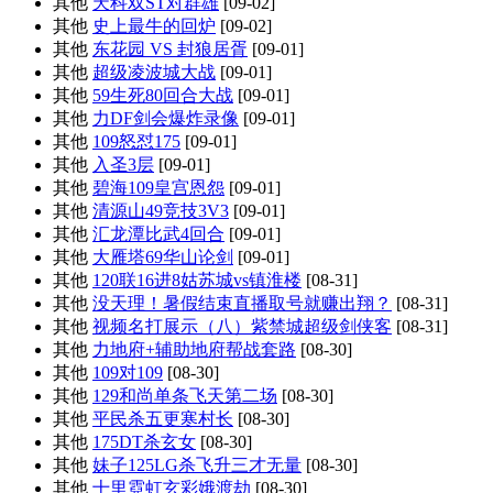
其他
天科双ST对群雄
[09-02]
其他
史上最牛的回炉
[09-02]
其他
东花园 VS 封狼居胥
[09-01]
其他
超级凌波城大战
[09-01]
其他
59生死80回合大战
[09-01]
其他
力DF剑会爆炸录像
[09-01]
其他
109怒怼175
[09-01]
其他
入圣3层
[09-01]
其他
碧海109皇宫恩怨
[09-01]
其他
清源山49竞技3V3
[09-01]
其他
汇龙潭比武4回合
[09-01]
其他
大雁塔69华山论剑
[09-01]
其他
120联16进8姑苏城vs镇淮楼
[08-31]
其他
没天理！暑假结束直播取号就赚出翔？
[08-31]
其他
视频名打展示（八）紫禁城超级剑侠客
[08-31]
其他
力地府+辅助地府帮战套路
[08-30]
其他
109对109
[08-30]
其他
129和尚单条飞天第二场
[08-30]
其他
平民杀五更寒村长
[08-30]
其他
175DT杀玄女
[08-30]
其他
妹子125LG杀飞升三才无量
[08-30]
其他
十里霓虹玄彩娥渡劫
[08-30]