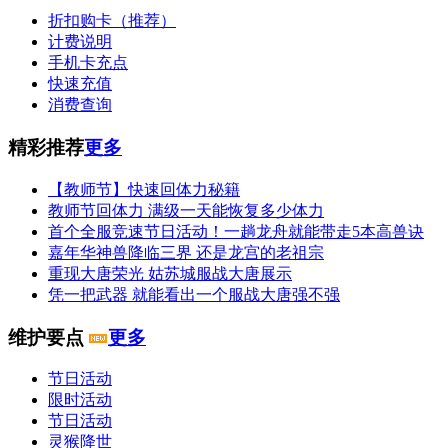
折扣购卡（推荐）
计费说明
手机卡充点
快速充值
消费查询
精彩推荐
更多
【教师节】快速回体力秘籍
教师节回体力 满级一天能恢复多少体力
首个全服竞速节日活动！一趟龙舟就能带走5本高兽诀
嘉年华神兽降临三界 还是龙宫的老祖宗
重现大唐荣光 姑苏城服战大唐展示
凭一把武器 就能看出一个服战大唐强不强
维护要点
更多
节日活动
限时活动
节日活动
灵猴降世