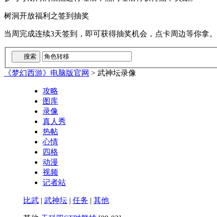
树洞开放福利之签到抽奖
当周完成连续3天签到，即可获得抽奖机会，点卡周边等你拿。
《梦幻西游》电脑版官网
>
武神坛录像
攻略
图库
录像
真人秀
热帖
心情
四格
动漫
视频
记者站
比武
|
武神坛
|
任务
|
其他