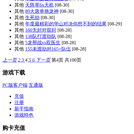
其他
天阵草6x天机
[08-30]
其他
89大唐单挑龙神
[08-30]
其他
生死劫
[08-30]
其他
年度最精彩的华山对决你想不到的结果
[08-29]
其他
160无封对双封
[08-28]
其他
138队打渡劫队
[08-28]
其他
5龙帮战vs双医生
[08-28]
其他
155未渡劫对165+队伍
[08-28]
上一页
2
3
4
5
6
下一页
第4页 共100页
游戏下载
PC版客户端
互通版
充值
注册
新手指南
游戏特色
购卡充值