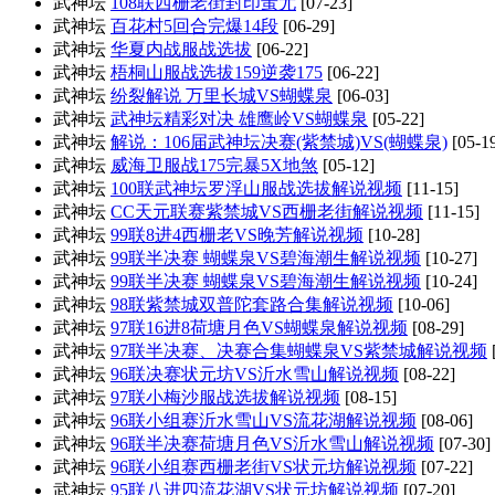
武神坛
108联西栅老街封印蚩尤
[07-23]
武神坛
百花村5回合完爆14段
[06-29]
武神坛
华夏内战服战选拔
[06-22]
武神坛
梧桐山服战选拔159逆袭175
[06-22]
武神坛
纷裂解说 万里长城VS蝴蝶泉
[06-03]
武神坛
武神坛精彩对决 雄鹰岭VS蝴蝶泉
[05-22]
武神坛
解说：106届武神坛决赛(紫禁城)VS(蝴蝶泉)
[05-1
武神坛
威海卫服战175完暴5X地煞
[05-12]
武神坛
100联武神坛罗浮山服战选拔解说视频
[11-15]
武神坛
CC天元联赛紫禁城VS西栅老街解说视频
[11-15]
武神坛
99联8进4西栅老VS晚芳解说视频
[10-28]
武神坛
99联半决赛 蝴蝶泉VS碧海潮生解说视频
[10-27]
武神坛
99联半决赛 蝴蝶泉VS碧海潮生解说视频
[10-24]
武神坛
98联紫禁城双普陀套路合集解说视频
[10-06]
武神坛
97联16进8荷塘月色VS蝴蝶泉解说视频
[08-29]
武神坛
97联半决赛、决赛合集蝴蝶泉VS紫禁城解说视频
武神坛
96联决赛状元坊VS沂水雪山解说视频
[08-22]
武神坛
97联小梅沙服战选拔解说视频
[08-15]
武神坛
96联小组赛沂水雪山VS流花湖解说视频
[08-06]
武神坛
96联半决赛荷塘月色VS沂水雪山解说视频
[07-30]
武神坛
96联小组赛西栅老街VS状元坊解说视频
[07-22]
武神坛
95联八进四流花湖VS状元坊解说视频
[07-20]