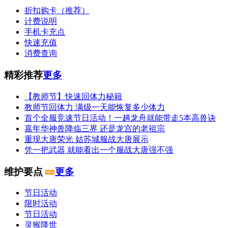
折扣购卡（推荐）
计费说明
手机卡充点
快速充值
消费查询
精彩推荐
更多
【教师节】快速回体力秘籍
教师节回体力 满级一天能恢复多少体力
首个全服竞速节日活动！一趟龙舟就能带走5本高兽诀
嘉年华神兽降临三界 还是龙宫的老祖宗
重现大唐荣光 姑苏城服战大唐展示
凭一把武器 就能看出一个服战大唐强不强
维护要点
更多
节日活动
限时活动
节日活动
灵猴降世