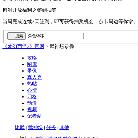
树洞开放福利之签到抽奖
当周完成连续3天签到，即可获得抽奖机会，点卡周边等你拿。
《梦幻西游2》官网
>
武神坛录像
攻略
图库
录像
真人秀
热帖
心情
四格
动漫
视频
记者站
比武
|
武神坛
|
任务
|
其他