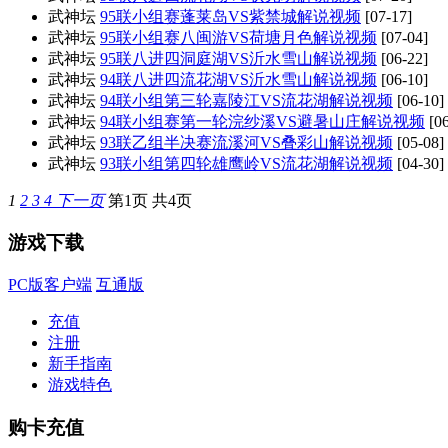
武神坛
95联小组赛蓬莱岛VS紫禁城解说视频
[07-17]
武神坛
95联小组赛八闽游VS荷塘月色解说视频
[07-04]
武神坛
95联八进四洞庭湖VS沂水雪山解说视频
[06-22]
武神坛
94联八进四流花湖VS沂水雪山解说视频
[06-10]
武神坛
94联小组第三轮嘉陵江VS流花湖解说视频
[06-10]
武神坛
94联小组赛第一轮浣纱溪VS避暑山庄解说视频
[06
武神坛
93联乙组半决赛流溪河VS叠彩山解说视频
[05-08]
武神坛
93联小组第四轮雄鹰岭VS流花湖解说视频
[04-30]
1
2
3
4
下一页
第1页 共4页
游戏下载
PC版客户端
互通版
充值
注册
新手指南
游戏特色
购卡充值