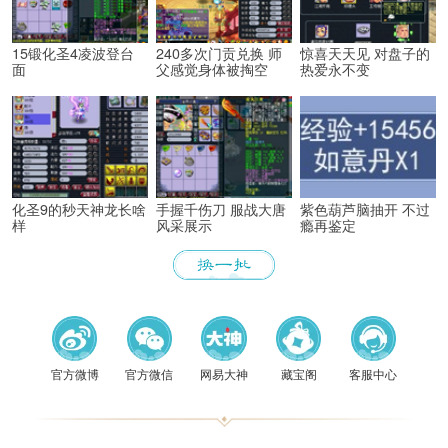
15锻化圣4凌波登台
240多次门贡兑换 师
惊喜天天见 对盘子的
面
父感觉身体被掏空
热爱永不变
化圣9的秒天神龙长啥
手握千伤刀 服战大唐
紫色葫芦脑抽开 不过
样
风采展示
瘾再鉴定
《梦幻
官方微博
官方微信
网易大神
藏宝阁
客服中心