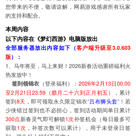
您带来的不便，敬请谅解，网易游戏感谢所有玩家
的支持和配合。
本周内容
以下内容在《梦幻西游》电脑版放出
全部服务器放出内容如下
（
客户端升级至3.0.603
版
）
：
1、马年将至，马上来财！2026新春活动重磅福利火
热发放中！
（登录福利）：
2026年2月13日00:00
签到领锦衣
至2月21日23:59（腊月二十六到正月初五）
，累计
签到
8天
，即可领取永久限定锦衣“
吕布狮头套
”！若
少侠错过签到也不必担心，签到活动期间单日累计
300点
新春灵气即可解锁
1次
补签机会（每日最多可
获取
1次
，补签次数可以累计），用于未登录日签