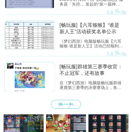
务器「失控.」发起的“第一届神威
单挑赛”圆满落幕。
[畅玩服]【六耳猕猴】“谁是
新人王”活动获奖名单公示
《梦幻西游》电脑版畅玩服【六耳
猕猴-谁是新人王】活动已经顺利落
下帷幕，恭喜以下玩家获得[ROG
玩家国度]周边奖励！ （活动详情
如下：https://xyq.
[畅玩服]群雄第三赛季收官：
不止冠军，还有故事
在《梦幻西游》电脑版畅玩服群雄
逐鹿第三赛季的决赛赛场上，各位
少侠不仅能看到精彩激烈的顶尖对
决，赛场之外也同样看点满满。下
面，就带各位少侠了解一下吧！