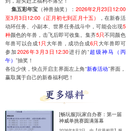
到，迎头赶上福利不落空！
（神兽抽奖）：
2026年2月23日12:00
集五彩年宝
至3月3日12:00（正月初七到正月十五）
，在新春活
动环任务、小副本、世界任务战斗中，可能会出现
5
种
颜色的年兽，击飞后即可收集。集齐
5只
不同颜色
年兽可以合成
1只
大年兽，成功合成
6只
大年兽即可
参加
2026年3月3日12:30
进行的“
超级神马（丙
午）
”抽奖！
各位少侠，快点开启主界面左上角“
新春活动
”界面，
赢取属于自己的新春福利吧！
[畅玩服]玩家自办赛：第一届
神威单挑赛圆满落幕
2026年8月2日，由【此最相思】服