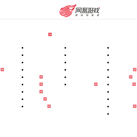
游戏资料
赛事中心
品牌专区
自助服务
玩家
端
玩法说明
武神坛
指尖上的梦幻
版
新手攻略
剑会天下
非遗守护计划
游戏特色
帮派联赛
薪火逐梦
壁纸站
群雄逐鹿
国风文化馆
p
锦衣站
全民PK
门派神曲
p
宠物站
赛事全明星周
梦幻IP小说
宝物站
梦幻动画片
祥瑞图鉴
同人文化站
全新攻略站
梦幻手办站
周边商城
购卡充值
客服中心