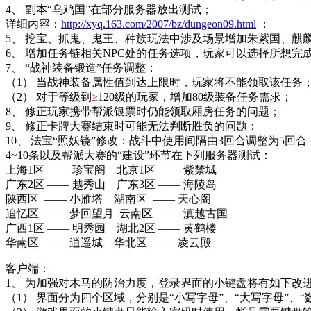
4、 副本“乌鸡国”在部分服务器放出测试；
详细内容：
http://xyq.163.com/2007/bz/dungeon09.html
；
5、 挖宝、抓鬼、鬼王、种族玩法中涉及场景增加朱紫国、麒
6、 增加任务链相关NPC处的任务选项，玩家可以选择所想完
7、 “
战神装备锻造
”任务调整：
（1） 当战神装备属性值到达上限时，玩家将不能领取该任务
（2） 对于等级到
≥
120级
的玩家，增加
80级
装备任务需求；
8、 修正玩家携带帮派银票时仍能领取厢房任务的问题；
9、 修正卡牌大赛结束时可能无法判断胜负的问题；
10、 法宝“
照妖镜
”修改：战斗中使用间隔由3回合调整为
5回合
4~10条以及帮派大赛的“建设”环节在下列服务器测试：
上海1区 —— 珍宝阁 北京1区 —— 紫禁城
广东2区 —— 越秀山 广东3区 —— 海陵岛
陕西区 —— 小雁塔 湖南区 —— 天心阁
追忆区 —— 梦回望月 云南区 —— 滇越古国
广西1区 —— 明秀园 湖北2区 —— 黄鹤楼
华南区 —— 逍遥城 华北区 —— 凌云殿
客户端：
1、 为加强对木马的防治力度，登录界面的
小键盘
将有如下改
（1） 界面分为四个区域，分别是“小写字母”、“大写字母”、“