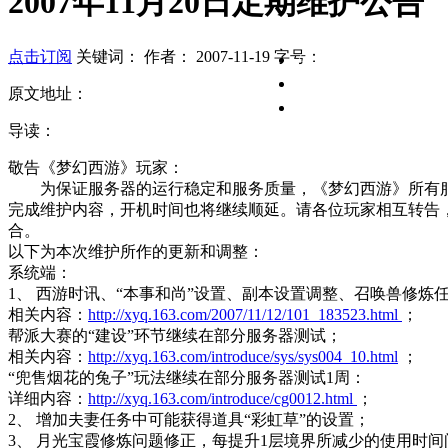
2007年11月20日定期维护公告
点击订阅
关键词：
作者：
2007-11-19
字号：
在线客服
客服专区
原文地址：
意见反馈
导读：
敬告《梦幻西游》玩家：
为保证服务器的运行稳定和服务质量，《梦幻西游》所有
完成维护内容，开机时间也将继续顺延。请各位玩家相互转告
合。
以下为本次维护所作的更新和调整：
系统端：
1、 西游时讯、“本事和尚”设置、副本设置调整、召唤兽修
相关内容：
http://xyq.163.com/2007/11/12/101_183523.html
；
帮派大赛的“建设”环节继续在部分服务器测试；
相关内容：
http://xyq.163.com/introduce/sys/sys004_10.html
；
“兜售烟花的兔子”玩法继续在部分服务器测试
1周
：
详细内容：
http://xyq.163.com/introduce/cg0012.html
；
2、 增加夫妻任务中可能获得道具“
彩虹草
”的设置；
3、 月光宝霞修炼问题修正，每提升1层境界所减少的使用时间