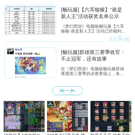
[畅玩服]【六耳猕猴】“谁是
新人王”活动获奖名单公示
《梦幻西游》电脑版畅玩服【六耳
猕猴-谁是新人王】活动已经顺利落
下帷幕，恭喜以下玩家获得[ROG
玩家国度]周边奖励！ （活动详情
如下：https://xyq.
[畅玩服]群雄第三赛季收官：
不止冠军，还有故事
在《梦幻西游》电脑版畅玩服群雄
逐鹿第三赛季的决赛赛场上，各位
少侠不仅能看到精彩激烈的顶尖对
决，赛场之外也同样看点满满。下
面，就带各位少侠了解一下吧！