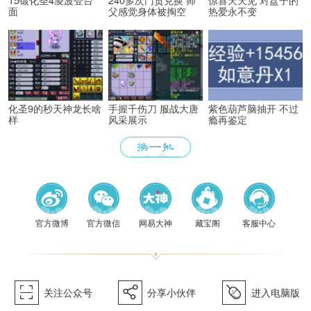
15锻化圣4凌波登台
240多次门贡兑换 师
惊喜天天见 对盘子的
面
父感觉身体被掏空
热爱永不变
化圣9的秒天神龙长啥
手握千伤刀 服战大唐
紫色葫芦脑抽开 不过
样
风采展示
瘾再鉴定
《梦幻
官方微博
官方微信
网易大神
藏宝阁
客服中心
򰀁
򰀂
򰀄
关注公众号
分享小伙伴
进入电脑版