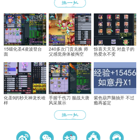
15锻化圣4凌波登台
240多次门贡兑换 师
惊喜天天见 对盘子的
面
父感觉身体被掏空
热爱永不变
化圣9的秒天神龙长啥
手握千伤刀 服战大唐
紫色葫芦脑抽开 不过
样
风采展示
瘾再鉴定