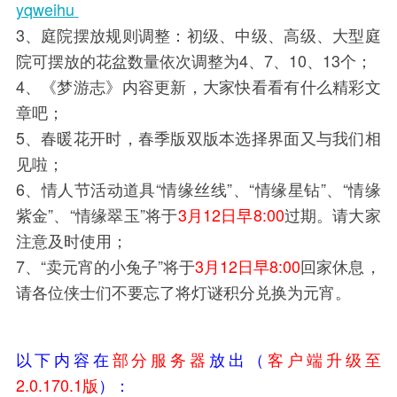
yqweihu
3、庭院摆放规则调整：初级、中级、高级、大型庭
院可摆放的花盆数量依次调整为4、7、10、13个；
4、《梦游志》内容更新，大家快看看有什么精彩文
章吧；
5、春暖花开时，春季版双版本选择界面又与我们相
见啦；
6、情人节活动道具“情缘丝线”、“情缘星钻”、“情缘
紫金”、“情缘翠玉”将于
3月12日早8:00
过期。请大家
注意及时使用；
7、“卖元宵的小兔子”将于
3月12日早8:00
回家休息，
请各位侠士们不要忘了将灯谜积分兑换为元宵。
以下内容在
部分服务器
放出（
客户端升级至
2.0.170.1版
）：