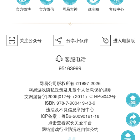
《梦幻
官方微博
官方微信
网易大神
藏宝阁
客服中心
򰀁
򰀂
򰀄
关注公众号
分享小伙伴
进入电脑版
西游》
򰀃
客服电话
95163999
网易公司版权所有 ©1997-2026
网易游戏隐私政策及儿童个人信息保护规则
文网游备字[2005]017号（2011）C-RPG042号
ISBN 978-7-900419-43-9
电脑版
违法及不良信息举报中心
武神坛
帮派联赛
ICP备案：粤B2-20090191-18
点击查看家长关爱平台
网络游戏行业防沉迷自律公约
群雄逐鹿
全民PK赛