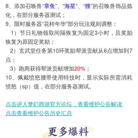
8、添加召唤兽“
章鱼
”、“
海星
”、“
狸
”的召唤兽饰品炼
化，在部分服务器测试；
9、限时服务器“花样年华”部分玩法规则调整：
1）节日礼物领取间隔恢复为固定3小时，且奖励
恢复为原固定奖励；
2）玄武堂任务第10环奖励帮派贡献从6点增加到7
点；
3）跑商获得帮派贡献增加
20%
；
10、佩戴愤怒腰带使用特技时，显示实际所需消耗
愤怒（sp）值，在部分服务器测试。
点击进入梦幻西游官方论坛，查看维护公告解读
点击查看维护公告历史汇总