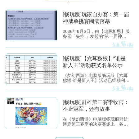
[畅玩服]玩家自办赛：第一届
神威单挑赛圆满落幕
2026年8月2日，由【此最相思】服
务器「失控.」发起的“第一届神威
单挑赛”圆满落幕。
[畅玩服]【六耳猕猴】“谁是
新人王”活动获奖名单公示
《梦幻西游》电脑版畅玩服【六耳
猕猴-谁是新人王】活动已经顺利落
下帷幕，恭喜以下玩家获得[ROG
玩家国度]周边奖励！ （活动详情
如下：https://xyq.
[畅玩服]群雄第三赛季收官：
不止冠军，还有故事
在《梦幻西游》电脑版畅玩服群雄
逐鹿第三赛季的决赛赛场上，各位
少侠不仅能看到精彩激烈的顶尖对
决，赛场之外也同样看点满满。下
面，就带各位少侠了解一下吧！