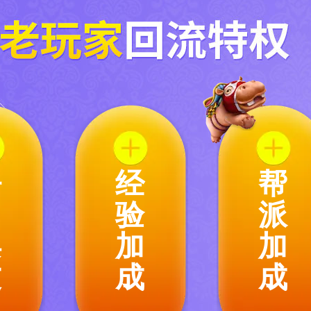
呼
经
帮
朋
验
派
唤
加
加
友
成
成