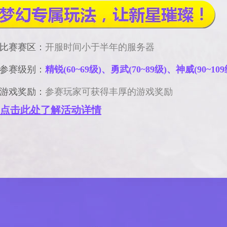
比赛赛区：
开服时间小于半年的服务器
参赛级别：
精锐(60~69级)、勇武(70~89级)、神威(90~109
游戏奖励：
参赛玩家可获得丰厚的游戏奖励
点击此处了解活动详情