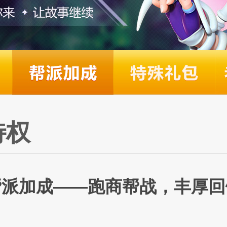
特权
帮派加成——跑商帮战，丰厚回