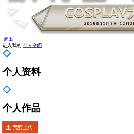
,
退出
进入我的
个人空间
个人资料
个人作品