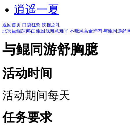
逍遥一夏
返回首页
口袋狂欢
扶摇之礼
北冥巨鲲踪何在
鲲困浅滩意难平
不晓风高金蝉鸣
与鲲同游舒
与鲲同游舒胸臆
活动时间
活动期间每天
任务要求