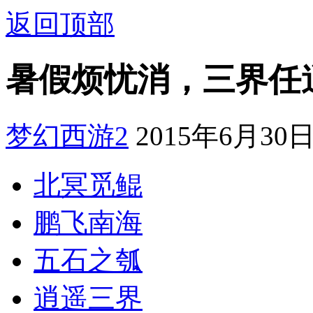
返回顶部
暑假烦忧消，三界任
梦幻西游2
2015年6月30日1
北冥觅鲲
鹏飞南海
五石之瓠
逍遥三界