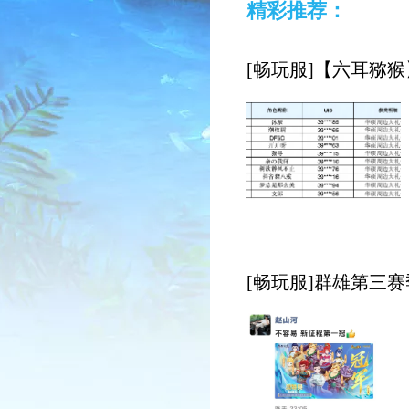
精彩推荐：
[畅玩服]【六耳猕
[畅玩服]群雄第三