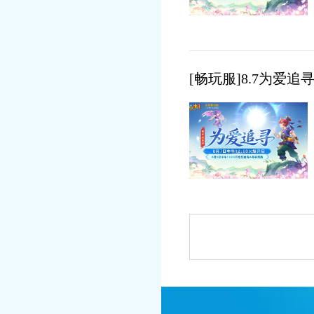
[畅玩服]8.7为爱