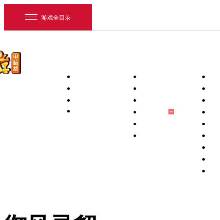
游戏全目录
首页
新闻中心
下载专区
游戏资料
新闻
PC客户端
玩
维护
手机互通版
新
活动
PC补丁
游
梦幻助手
壁
藏宝阁App
锦
将军令App
宠
网易游戏
宝
游戏爱好者
祥
全
我的足迹：
梦幻西游电脑版