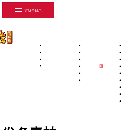
游戏全目录
首页
新闻中心
下载专区
游戏资料
新闻
PC客户端
玩
维护
手机互通版
新
活动
PC补丁
游
梦幻助手
壁
藏宝阁App
锦
将军令App
宠
网易游戏
宝
游戏爱好者
祥
全
我的足迹：
梦幻西游电脑版