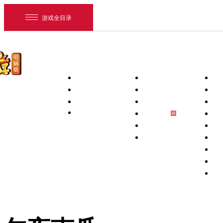
游戏全目录
首页
新闻中心
下载专区
游戏资料
新闻
PC客户端
玩
维护
手机互通版
新
活动
PC补丁
游
梦幻助手
壁
藏宝阁App
锦
将军令App
宠
网易游戏
宝
游戏爱好者
祥
全
我的足迹：
梦幻西游电脑版