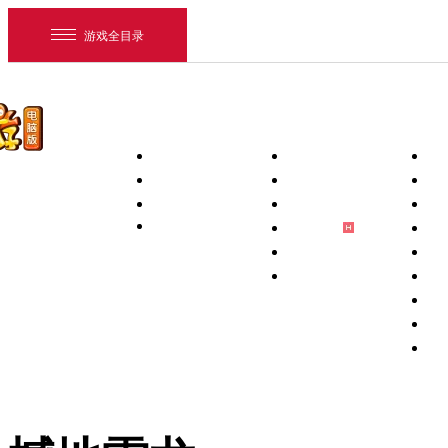
游戏全目录
首页
新闻中心
下载专区
游戏资料
新闻
PC客户端
玩
维护
手机互通版
新
活动
PC补丁
游
梦幻助手
壁
藏宝阁App
锦
将军令App
宠
网易游戏
宝
游戏爱好者
祥
全
我的足迹：
梦幻西游电脑版