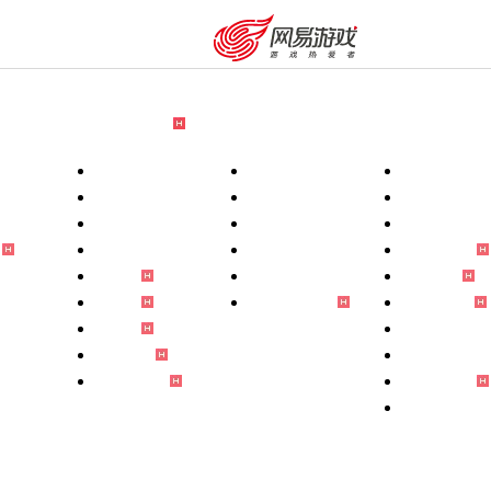
游戏资料
赛事中心
品牌专区
自助服务
玩家
端
玩法说明
武神坛
指尖上的梦幻
版
新手攻略
剑会天下
非遗守护计划
游戏特色
帮派联赛
薪火逐梦
壁纸站
群雄逐鹿
国风文化馆
p
锦衣站
全民PK
门派神曲
p
宠物站
赛事全明星周
梦幻IP小说
宝物站
梦幻动画片
祥瑞图鉴
同人文化站
全新攻略站
梦幻手办站
周边商城
购卡充值
客服中心