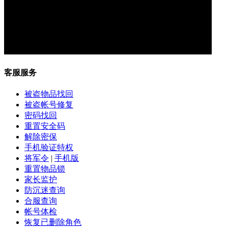
客服服务
被盗物品找回
被盗帐号修复
密码找回
重置安全码
解除密保
手机验证特权
将军令
|
手机版
重置物品锁
家长监护
防沉迷查询
合服查询
帐号体检
恢复已删除角色