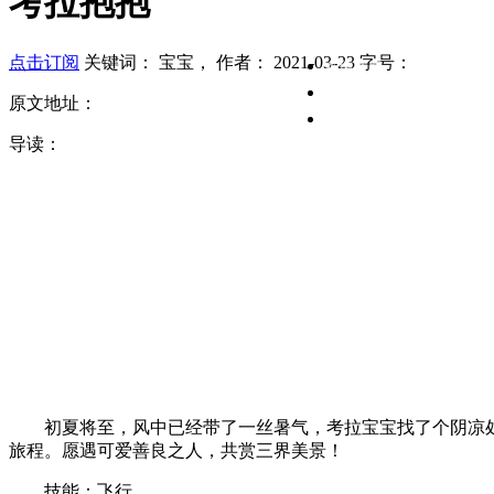
考拉抱抱
点击订阅
关键词：
宝宝
，
作者：
2021-03-23
字号：
在线客服
客服专区
原文地址：
意见反馈
导读：
初夏将至，风中已经带了一丝暑气，考拉宝宝找了个阴凉处
旅程。愿遇可爱善良之人，共赏三界美景！
技能：飞行