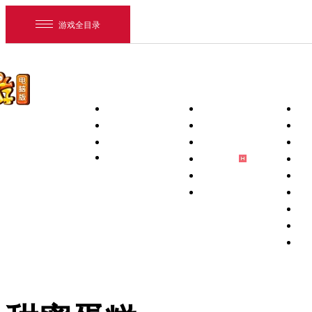
游戏全目录
首页
新闻中心
下载专区
游戏资料
新闻
PC客户端
玩
维护
手机互通版
新
活动
PC补丁
游
梦幻助手
壁
藏宝阁App
锦
将军令App
宠
网易游戏
宝
游戏爱好者
祥
全
我的足迹：
梦幻西游电脑版